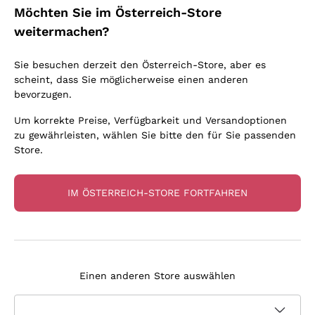
Möchten Sie im Österreich-Store
weitermachen?
Sie besuchen derzeit den Österreich-Store, aber es
scheint, dass Sie möglicherweise einen anderen
bevorzugen.
'Georges' La Cave Aux
Arbois Savagnin 'Ouillé'
Fioles
Gerard Villet
Um korrekte Preise, Verfügbarkeit und Versandoptionen
LA CAVE AUX FIOLES
VILLET GERARD
zu gewährleisten, wählen Sie bitte den für Sie passenden
2021
|
75 cl
| 14%
2018
|
75 cl
| 14%
Store.
33
,
40
€
46
,
10
€
IM ÖSTERREICH-STORE FORTFAHREN
Einen anderen Store auswählen