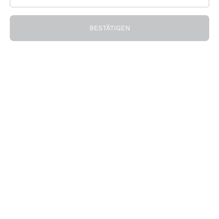
BESTÄTIGEN
Arbois Savagnin Gerard
Vin Jaune Domaine de la
Villet
Borde - 62cl
VILLET GERARD
DOMAINE DE LA BORDE
2018
|
75 cl
| 14%
2015
|
62 cl
| 14%
49
,
20
€
137
,
60
€