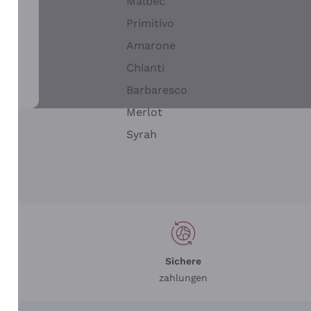
Malbec
Primitivo
Amarone
alla
Chianti
ay
Barbaresco
Merlot
n
Syrah
Sichere
zahlungen