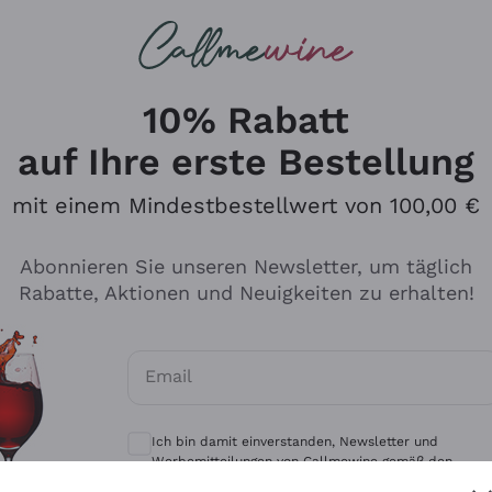
u suchst
eine
Rotweine
Champagne
10% Rabatt
auf Ihre erste Bestellung
mit einem Mindestbestellwert von 100,00 €
Durchsuchen Sie den Katalo
Abonnieren Sie unseren Newsletter, um täglich
Rabatte, Aktionen und Neuigkeiten zu erhalten!
Produzenten
Weißwei
Email
Antinori
Assyrtiko
Optionale Einwilligungen zum Erhalt von 
Ornellaia
Greco
Ich bin damit einverstanden, Newsletter und
ant
Ca' del Bosco
Gavi
Werbemitteilungen von Callmewine gemäß den -
Vorschriften zu erhalten.
Datenschutz-Bestimmungen