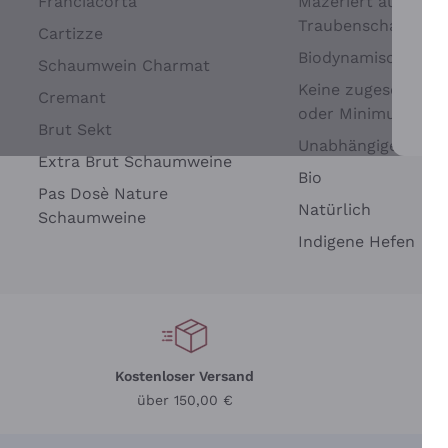
Franciacorta
Mazeriert auf
Traubenschalen
Cartizze
Biodynamisch
Schaumwein Charmat
Keine zugesetzten 
Cremant
oder Minimum
Brut Sekt
Wei
Unabhängige Wein
Extra Brut Schaumweine
Bio
Pas Dosè Nature
Natürlich
Schaumweine
Indigene Hefen
Kostenloser Versand
Li
über 150,00 €