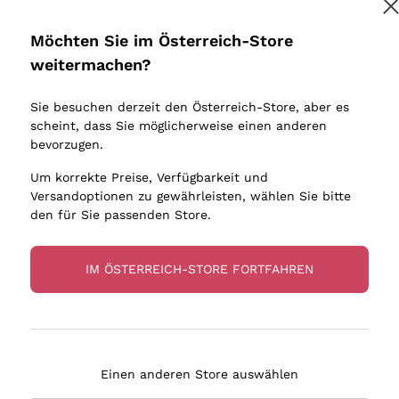
Donnafugata
Lugana
Occhipinti Arianna
Riesling
Möchten Sie im Österreich-Store
Melden Sie mich an
Biondi Santi
Sancerre
weitermachen?
Sulfite
Franz Haas
Ribolla Gi
Sie besuchen derzeit den Österreich-Store, aber es
Argiolas
Chardonn
tere Informationen finden Sie in unserem
Datenschutz-Bestimmungen
scheint, dass Sie möglicherweise einen anderen
bauern
Zenato
Pinot Gris
bevorzugen.
Ca' dei Frati
Sauvigno
Um korrekte Preise, Verfügbarkeit und
Versandoptionen zu gewährleisten, wählen Sie bitte
den für Sie passenden Store.
IM ÖSTERREICH-STORE FORTFAHREN
eferung in 2-4 Tagen
Zahlung
in Österreich
in 3 Raten
Einen anderen Store auswählen