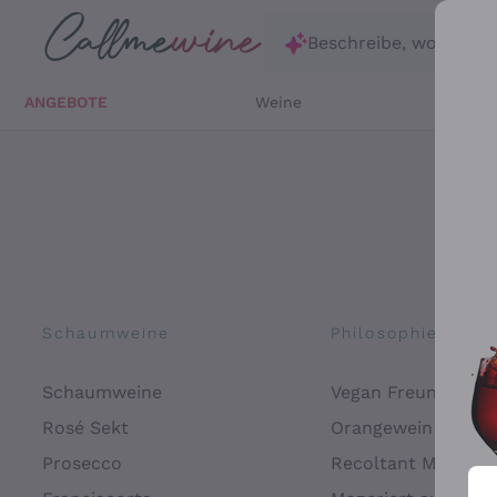
Zum Hauptinhalt springen
Beschreibe, wonach d
ANGEBOTE
Weine
Weißw
Schaumweine
Philosophien
Schaumweine
Vegan Freundlich
Rosé Sekt
Orangewein
Prosecco
Recoltant Manipul