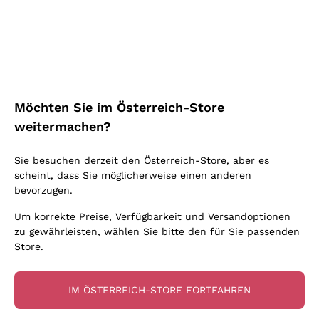
Schaumwein Charmat
Ca' del Bosco
Biodynamisch
Greco
Cremant
Donnafugata
Valpolicella
Keine zugesetzten Sulfite oder Minimum
Gavi
Brut Sekt
Occhipinti Arianna
Cabernet Franc
Unabhängige Weinbauern
Lugana
Extra Brut Schaumweine
Biondi Santi
Barolo
Kostenloser Versand
Lieferung in 2-4 Tagen
Bio
Riesling
Pas Dosè Nature Schaumweine
über 150,00 €
in Österreich
Franz Haas
Malbec
Möchten Sie im Österreich-Store
Natürlich
Sancerre
Argiolas
Primitivo
weitermachen?
Indigene Hefen
Ribolla Gialla
Zenato
Amarone
Chardonnay
Sie besuchen derzeit den Österreich-Store, aber es
Ca' dei Frati
Chianti
Zahlung
Sichere
scheint, dass Sie möglicherweise einen anderen
Pinot Gris
in 3 Raten
zahlungen
Barbaresco
bevorzugen.
Sauvignon
Merlot
Um korrekte Preise, Verfügbarkeit und Versandoptionen
zu gewährleisten, wählen Sie bitte den für Sie passenden
Syrah
Store.
Für Sie
10% Rabatt
auf Ihre
IM ÖSTERREICH-STORE FORTFAHREN
erste Bestellung!