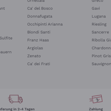
Ornellaia
Greco
ant
Ca' del Bosco
Gavi
Donnafugata
Lugana
Occhipinti Arianna
Riesling
Biondi Santi
Sancerre
Sulfite
Franz Haas
Ribolla Gi
Argiolas
Chardonn
bauern
Zenato
Pinot Gris
Ca' dei Frati
Sauvigno
eferung in 2-4 Tagen
Zahlung