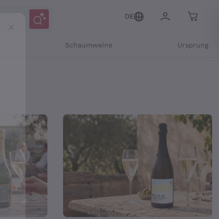
DE
r
Schaumweine
Ursprung
 – Callmewine
Mitteilungen und personalisierten Angeboten