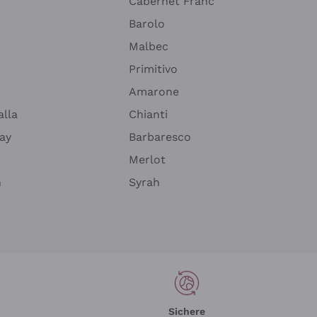
Cabernet Franc
Barolo
Malbec
Primitivo
Amarone
alla
Chianti
ay
Barbaresco
Merlot
n
Syrah
Sichere