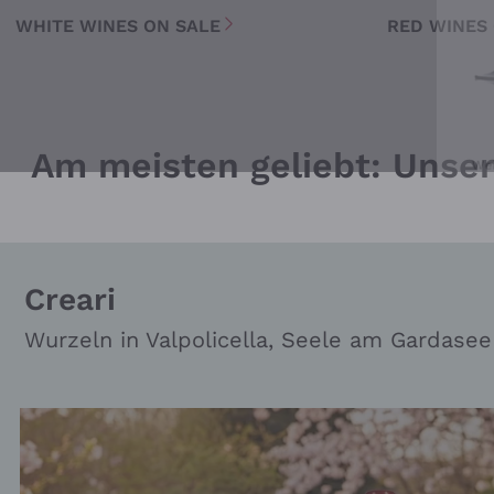
WHITE WINES ON SALE
RED WINES
Wei
Am meisten geliebt: Unser
Creari
Wurzeln in Valpolicella, Seele am Gardasee