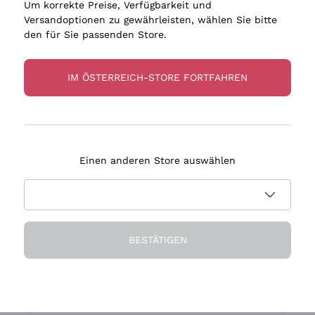
izität zum Genießen
Um korrekte Preise, Verfügbarkeit und
Versandoptionen zu gewährleisten, wählen Sie bitte
den für Sie passenden Store.
IM ÖSTERREICH-STORE FORTFAHREN
An Ihrer Seite seit 15 Jahre
Einen anderen Store auswählen
BESTÄTIGEN
Ihr persönlicher Sommelier
en
Wir sind überzeugt, dass die Auswahl
t
wichtiger ist, als alles ohne
g
ür
Unterscheidung vorzuschlagen
i