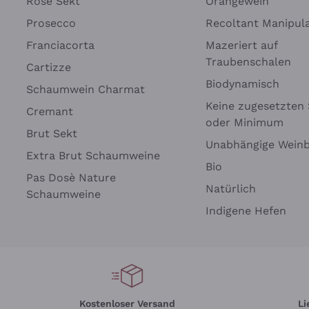
Rosé Sekt
Orangewein
Prosecco
Recoltant Manipul
Franciacorta
Mazeriert auf
Traubenschalen
Cartizze
Biodynamisch
Schaumwein Charmat
Keine zugesetzten 
Cremant
oder Minimum
Brut Sekt
Unabhängige Wein
Extra Brut Schaumweine
Bio
Pas Dosè Nature
Natürlich
Schaumweine
Indigene Hefen
Kostenloser Versand
Li