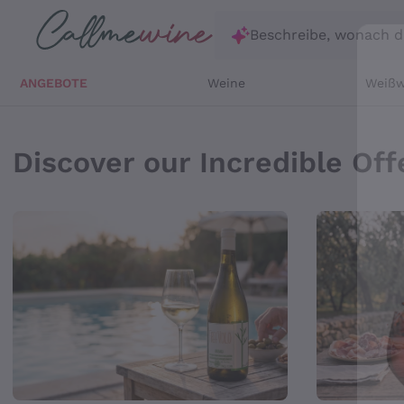
Zum Hauptinhalt springen
Beschreibe, wonach d
ANGEBOTE
Weine
Weißw
Online Önothek, Verka
Discover our Incredible Off