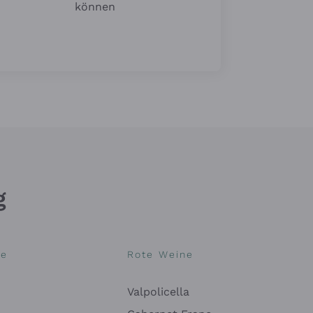
können
g
ne
Rote Weine
Valpolicella