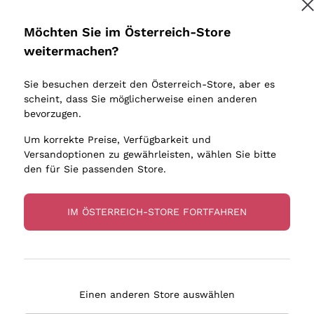
Donnafugata
Lugana
Occhipinti Arianna
Riesling
Möchten Sie im Österreich-Store
Melden Sie mich an
Biondi Santi
Sancerre
weitermachen?
Sulfite
Franz Haas
Ribolla Gi
Sie besuchen derzeit den Österreich-Store, aber es
Argiolas
Chardonn
tere Informationen finden Sie in unserem
Datenschutz-Bestimmungen
scheint, dass Sie möglicherweise einen anderen
bauern
Zenato
Pinot Gris
bevorzugen.
Ca' dei Frati
Sauvigno
Um korrekte Preise, Verfügbarkeit und
Versandoptionen zu gewährleisten, wählen Sie bitte
den für Sie passenden Store.
IM ÖSTERREICH-STORE FORTFAHREN
eferung in 2-4 Tagen
Zahlung
in Österreich
in 3 Raten
Einen anderen Store auswählen