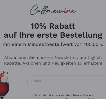
u suchst
eine
Rotweine
Champagne
10% Rabatt
auf Ihre erste Bestellung
mit einem Mindestbestellwert von 100,00 €
Durchsuchen Sie den Katalo
Abonnieren Sie unseren Newsletter, um täglich
Rabatte, Aktionen und Neuigkeiten zu erhalten!
Produzenten
Weißwei
Email
Antinori
Assyrtiko
Optionale Einwilligungen zum Erhalt von 
Ornellaia
Greco
Ich bin damit einverstanden, Newsletter und
ant
Ca' del Bosco
Gavi
Werbemitteilungen von Callmewine gemäß den -
Vorschriften zu erhalten.
Datenschutz-Bestimmungen