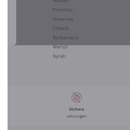
Malbec
Primitivo
Amarone
alla
Chianti
ay
Barbaresco
Merlot
n
Syrah
Sichere
zahlungen