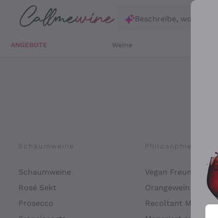
Zum Hauptinhalt springen
Beschreibe, wonach d
ANGEBOTE
Weine
Weißw
Schaumweine
Philosophien
Schaumweine
Vegan Freundlich
Rosé Sekt
Orangewein
Prosecco
Recoltant Manipul