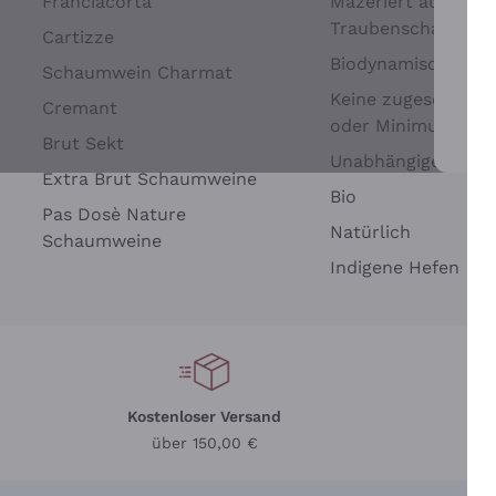
Franciacorta
Mazeriert auf
Traubenschalen
Cartizze
Biodynamisch
Schaumwein Charmat
Keine zugesetzten 
Cremant
oder Minimum
Brut Sekt
Wei
Unabhängige Wein
Extra Brut Schaumweine
Bio
Pas Dosè Nature
Natürlich
Schaumweine
Indigene Hefen
Kostenloser Versand
Li
über 150,00 €