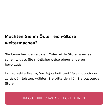
Schaumwein Charmat
Ca' del Bosco
Biodynamisch
Greco
Cremant
Donnafugata
Valpolicella
Keine zugesetzten Sulfite oder Minimum
Gavi
Brut Sekt
Occhipinti Arianna
Cabernet Franc
Unabhängige Weinbauern
Lugana
Extra Brut Schaumweine
Biondi Santi
Barolo
Kostenloser Versand
Lieferung in 2-4 Tagen
Bio
Riesling
Pas Dosè Nature Schaumweine
über 150,00 €
in Österreich
Franz Haas
Malbec
Möchten Sie im Österreich-Store
Natürlich
Sancerre
Argiolas
Primitivo
weitermachen?
Indigene Hefen
Ribolla Gialla
Zenato
Amarone
Chardonnay
Sie besuchen derzeit den Österreich-Store, aber es
Ca' dei Frati
Chianti
Zahlung
Sichere
scheint, dass Sie möglicherweise einen anderen
Pinot Gris
in 3 Raten
zahlungen
Barbaresco
bevorzugen.
Sauvignon
Merlot
Um korrekte Preise, Verfügbarkeit und Versandoptionen
zu gewährleisten, wählen Sie bitte den für Sie passenden
Syrah
Store.
Für Sie
10% Rabatt
auf Ihre
10% Rabatt
IM ÖSTERREICH-STORE FORTFAHREN
erste Bestellung!
auf Ihre erste Bestellung