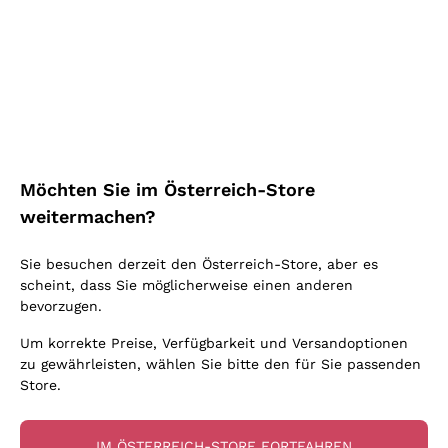
RABATT
-20%
RABATT
-15%
Möchten Sie im Österreich-Store
weitermachen?
Verdicchio 'Stefano
Sie besuchen derzeit den Österreich-Store, aber es
Antonucci' Santa Barbara
Etna Rosso Graci
scheint, dass Sie möglicherweise einen anderen
SANTA BARBARA
GRACI
bevorzugen.
2024
|
75 cl
| 13.5%
2024
|
75 cl
| 14.5%
18
,
50
€
23
,
60
€
Um korrekte Preise, Verfügbarkeit und Versandoptionen
zu gewährleisten, wählen Sie bitte den für Sie passenden
Store.
Listenpreis:
23,10 €
-20%
Listenpreis:
27,80 €
-15%
Niedrigster Preis:
23,10 €
-20%
Niedrigster Preis:
27,80 €
-15%
IM ÖSTERREICH-STORE FORTFAHREN