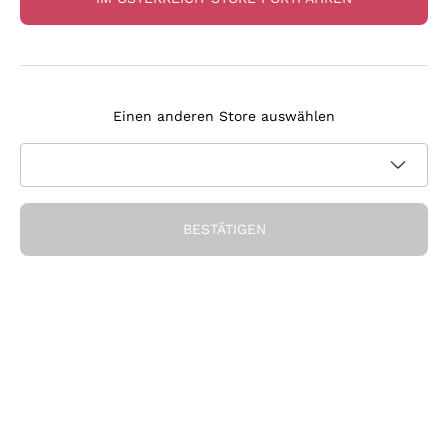
RABATT
-30%
RABATT
-20%
Einen anderen Store auswählen
BESTÄTIGEN
Beaujolais Village Les
Sancerre 'Silex' Vincent
Vins de Vicky
Grall
CHÂTEAU DES MORIERS
VINCENT GRALL
2024
|
75 cl
| 12.5%
2025
|
75 cl
| 13.5%
9
,
60
€
20
,
10
€
Listenpreis:
13,70 €
-30%
Listenpreis:
25,10 €
-20%
Niedrigster Preis:
9,60 €
Niedrigster Preis:
25,10 €
-20%