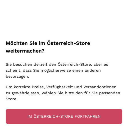
Schaumwein Charmat
Ca' del Bosco
Biodynamisch
Greco
Cremant
Donnafugata
Valpolicella
Keine zugesetzten Sulfite oder Minimum
Gavi
Brut Sekt
Occhipinti Arianna
Cabernet Franc
Unabhängige Weinbauern
Lugana
Extra Brut Schaumweine
Biondi Santi
Barolo
Kostenloser Versand
Lieferung in 2-4 Tagen
Bio
Riesling
Pas Dosè Nature Schaumweine
über 150,00 €
in Österreich
Franz Haas
Malbec
Möchten Sie im Österreich-Store
Natürlich
Sancerre
Argiolas
Primitivo
weitermachen?
Indigene Hefen
Ribolla Gialla
Zenato
Amarone
Chardonnay
Sie besuchen derzeit den Österreich-Store, aber es
Ca' dei Frati
Chianti
Zahlung
Sichere
scheint, dass Sie möglicherweise einen anderen
Pinot Gris
in 3 Raten
zahlungen
Barbaresco
bevorzugen.
Sauvignon
Merlot
Um korrekte Preise, Verfügbarkeit und Versandoptionen
zu gewährleisten, wählen Sie bitte den für Sie passenden
Syrah
Store.
Für Sie
10% Rabatt
auf Ihre
IM ÖSTERREICH-STORE FORTFAHREN
erste Bestellung!