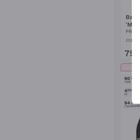
Barb
'Mon
Barb
PROD
2020
|
7
75
,
90
Verone
/100
4
Bibend
/5
94
Jame
Suckl
/100