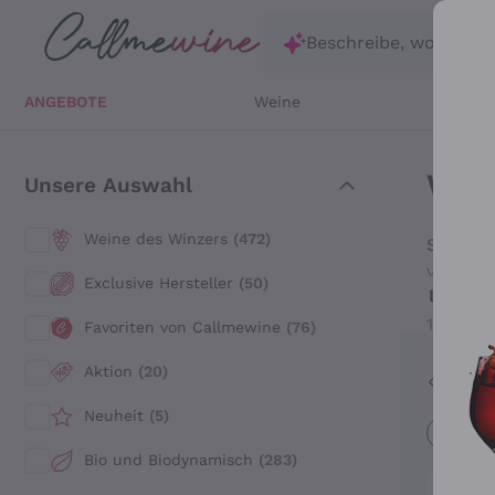
Zum Hauptinhalt springen
Beschreibe, wonach d
ANGEBOTE
Weine
Weißw
Wein
Unsere Auswahl
Weine des Winzers
(472)
Suchen 
verschi
Exclusive Hersteller
(50)
Lesen S
Roséwei
französ
1218 Er
Favoriten von Callmewine
(76)
den Kom
Aktion
(20)
Werb
Neuheit
(5)
Mindestp
Bio und Biodynamisch
(283)