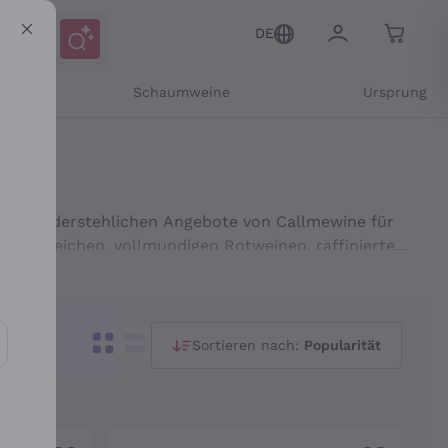
DE
r
Schaumweine
Ursprung
ie unwiderstehlichen Angebote von Callmewine für
in zu reichen, vollmundigen Rotweinen, raffinierten
erangebote, um die besten italienischen Weine,
ern Sie sich bei Callmewine ein und genießen Sie
liefert zu bekommen, immer zum besten Preis!
Sortieren nach:
Popularität
Mitteilungen und personalisierten Angeboten