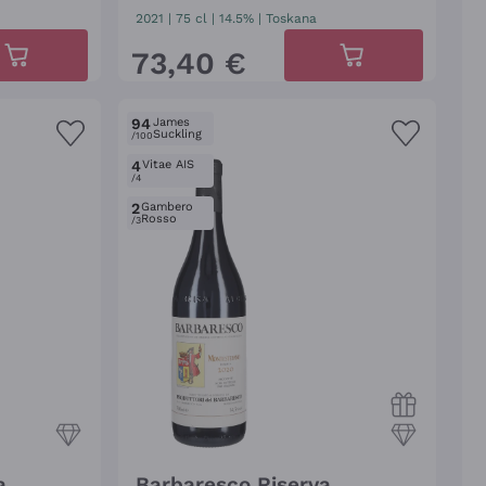
2021
|
75 cl
| 14.5%
|
Toskana
73
,
40
€
94
James
Suckling
/100
4
Vitae AIS
/4
2
Gambero
Rosso
/3
a
Barbaresco Riserva