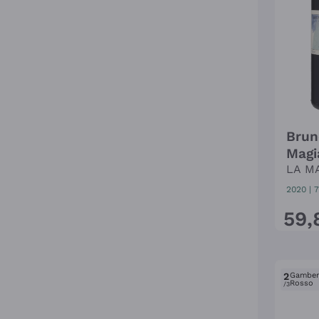
Brun
Magi
LA M
2020
|
7
59
,
2
Gambe
Rosso
/3