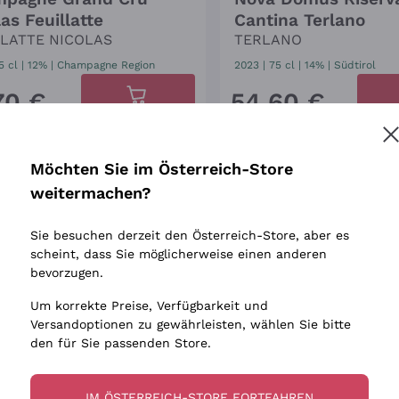
as Feuillatte
Cantina Terlano
LLATTE NICOLAS
TERLANO
5 cl
| 12%
|
Champagne Region
2023
|
75 cl
| 14%
|
Südtirol
70
€
54
,
60
€
Nur noch 3 übrig!
s
ing
Möchten Sie im Österreich-Store
IS
weitermachen?
ro
Sie besuchen derzeit den Österreich-Store, aber es
scheint, dass Sie möglicherweise einen anderen
bevorzugen.
Um korrekte Preise, Verfügbarkeit und
Versandoptionen zu gewährleisten, wählen Sie bitte
den für Sie passenden Store.
IM ÖSTERREICH-STORE FORTFAHREN