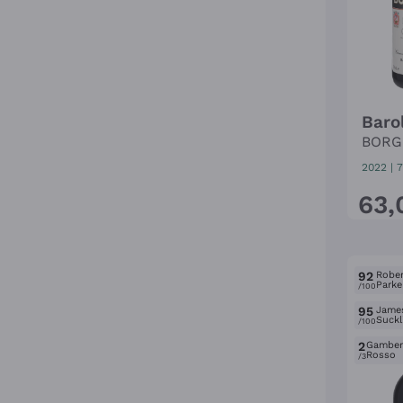
Baro
BOR
2022
|
7
63
,
92
Rober
Parke
/100
95
Jame
Suckl
/100
2
Gambe
Rosso
/3