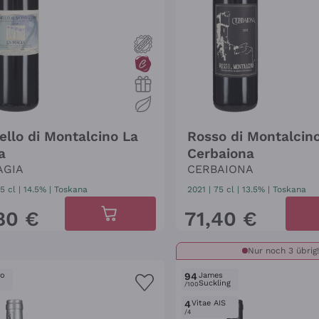
ello di Montalcino La
Rosso di Montalcin
a
Cerbaiona
AGIA
CERBAIONA
5 cl
| 14.5%
|
Toskana
2021
|
75 cl
| 13.5%
|
Toskana
80
€
71
,
40
€
Nur noch 3 übrig!
ro
94
James
Suckling
/100
4
Vitae AIS
/4