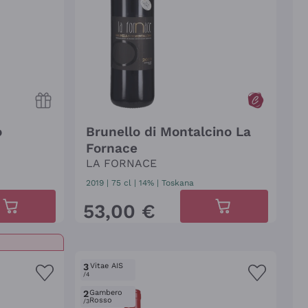
o
Brunello di Montalcino La
Fornace
LA FORNACE
2019
|
75 cl
| 14%
|
Toskana
53
,
00
€
3
Vitae AIS
/4
2
Gambero
Rosso
/3