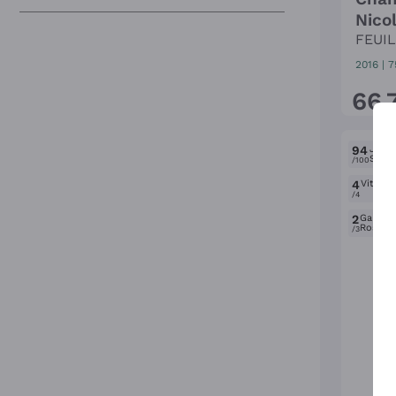
Nicol
FEUI
2016
|
7
66
,
94
Jame
Suckl
/100
4
Vitae A
/4
2
Gambe
Rosso
/3