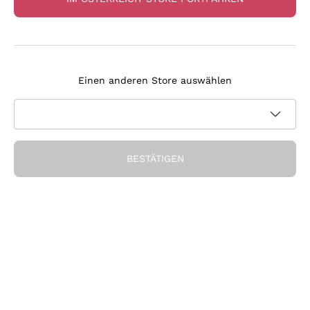
Lagrein Ris. 'Lareith'
Dogliani Sup. 'Siri
Einen anderen Store auswählen
Cantina di Caldaro Kaltern
d'Jermu' Pecchenino
CANTINA DI CALDARO - K
PECCHENINO
ELLEREI KALTERN
2022
|
75 cl
| 13.5%
2022
|
75 cl
| 14%
18
,
80
€
18
,
10
€
BESTÄTIGEN