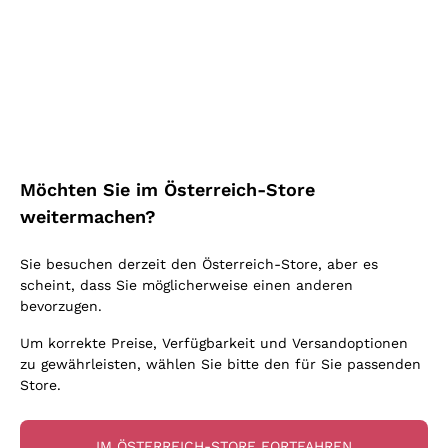
Sangiovese Fattoria di
Montepulciano d'Abruzzo
Sammontana
Torre dei Beati
FATTORIA DI SAMMONTA
TORRE DEI BEATI
NA
2024
|
75 cl
| 13%
2023
|
75 cl
| 14.5%
14
,
00
€
15
,
54
€
Möchten Sie im Österreich-Store
weitermachen?
Nur noch 3 übrig!
Sie besuchen derzeit den Österreich-Store, aber es
scheint, dass Sie möglicherweise einen anderen
bevorzugen.
Um korrekte Preise, Verfügbarkeit und Versandoptionen
zu gewährleisten, wählen Sie bitte den für Sie passenden
Store.
IM ÖSTERREICH-STORE FORTFAHREN