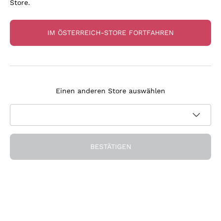
Store.
IM ÖSTERREICH-STORE FORTFAHREN
Champagne 'Old' Veuve
Champagne Special Cuvée
Clicquot
Bollinger (Conf.)
VEUVE CLICQUOT
BOLLINGER
75 cl
| 12%
75 cl
| 12%
Einen anderen Store auswählen
84
,
70
€
62
,
90
€
BESTÄTIGEN