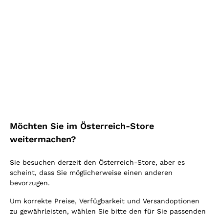
Champagne Ultra Brut
Champagne Rosé
Laurent-Perrier
'L'Incandescent' Mouzon
Leroux
LAURENT-PERRIER
MOUZON LEROUX
75 cl
| 12%
75 cl
| 12%
68
,
30
€
71
,
30
€
Möchten Sie im Österreich-Store
weitermachen?
Sie besuchen derzeit den Österreich-Store, aber es
scheint, dass Sie möglicherweise einen anderen
bevorzugen.
Um korrekte Preise, Verfügbarkeit und Versandoptionen
zu gewährleisten, wählen Sie bitte den für Sie passenden