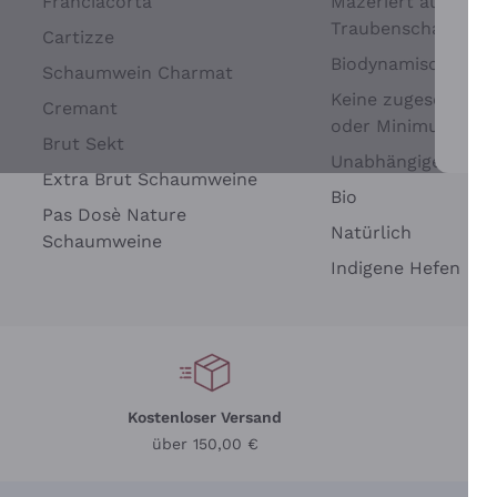
Franciacorta
Mazeriert auf
Traubenschalen
Cartizze
Biodynamisch
Schaumwein Charmat
Keine zugesetzten 
Cremant
oder Minimum
Brut Sekt
Wei
Unabhängige Wein
Extra Brut Schaumweine
Bio
Pas Dosè Nature
Natürlich
Schaumweine
Indigene Hefen
Kostenloser Versand
Li
über 150,00 €