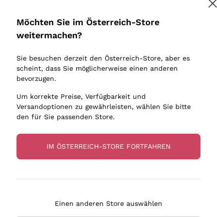
Donnafugata
Lugana
Occhipinti Arianna
Riesling
Möchten Sie im Österreich-Store
Melden Sie mich an
Biondi Santi
Sancerre
weitermachen?
Sulfite
Franz Haas
Ribolla Gi
Sie besuchen derzeit den Österreich-Store, aber es
Argiolas
Chardonn
tere Informationen finden Sie in unserem
Datenschutz-Bestimmungen
scheint, dass Sie möglicherweise einen anderen
bauern
Zenato
Pinot Gris
bevorzugen.
Ca' dei Frati
Sauvigno
Um korrekte Preise, Verfügbarkeit und
Versandoptionen zu gewährleisten, wählen Sie bitte
den für Sie passenden Store.
IM ÖSTERREICH-STORE FORTFAHREN
eferung in 2-4 Tagen
Zahlung
in Österreich
in 3 Raten
Einen anderen Store auswählen