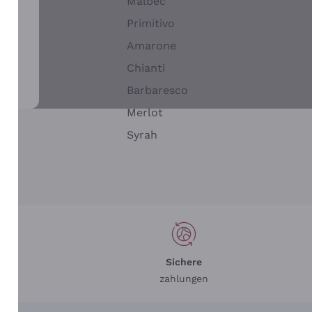
Malbec
Primitivo
Amarone
alla
Chianti
ay
Barbaresco
Merlot
n
Syrah
Sichere
zahlungen