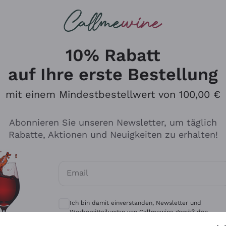
u suchst
eine
Rotweine
Champagne
10% Rabatt
auf Ihre erste Bestellung
mit einem Mindestbestellwert von 100,00 €
Durchsuchen Sie den Katalo
Abonnieren Sie unseren Newsletter, um täglich
Rabatte, Aktionen und Neuigkeiten zu erhalten!
Produzenten
Weißwei
Email
Antinori
Assyrtiko
Optionale Einwilligungen zum Erhalt von 
Ornellaia
Greco
Ich bin damit einverstanden, Newsletter und
ant
Ca' del Bosco
Gavi
Werbemitteilungen von Callmewine gemäß den -
Vorschriften zu erhalten.
Datenschutz-Bestimmungen