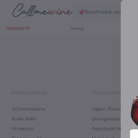
Zum Hauptinhalt springen
Beschreibe, wonach d
ANGEBOTE
Weine
Weißw
Schaumweine
Philosophien
Schaumweine
Vegan Freundlich
Rosé Sekt
Orangewein
Prosecco
Recoltant Manipul