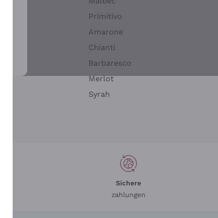
Malbec
Primitivo
Amarone
alla
Chianti
ay
Barbaresco
Merlot
n
Syrah
Sichere
zahlungen