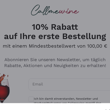
u suchst
eine
Rotweine
Champagne
10% Rabatt
auf Ihre erste Bestellung
mit einem Mindestbestellwert von 100,00 €
Durchsuchen Sie den Katalo
Abonnieren Sie unseren Newsletter, um täglich
Rabatte, Aktionen und Neuigkeiten zu erhalten!
Produzenten
Weißwei
Email
Antinori
Assyrtiko
Optionale Einwilligungen zum Erhalt von 
Ornellaia
Greco
Ich bin damit einverstanden, Newsletter und
ant
Ca' del Bosco
Gavi
Werbemitteilungen von Callmewine gemäß den -
Vorschriften zu erhalten.
Datenschutz-Bestimmungen