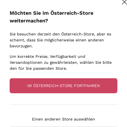
Donnafugata
Lugana
Occhipinti Arianna
Riesling
Möchten Sie im Österreich-Store
Melden Sie mich an
Biondi Santi
Sancerre
weitermachen?
Sulfite
Franz Haas
Ribolla Gi
Sie besuchen derzeit den Österreich-Store, aber es
Argiolas
Chardonn
tere Informationen finden Sie in unserem
Datenschutz-Bestimmungen
scheint, dass Sie möglicherweise einen anderen
bauern
Zenato
Pinot Gris
bevorzugen.
Ca' dei Frati
Sauvigno
Um korrekte Preise, Verfügbarkeit und
Versandoptionen zu gewährleisten, wählen Sie bitte
den für Sie passenden Store.
IM ÖSTERREICH-STORE FORTFAHREN
eferung in 2-4 Tagen
Zahlung
in Österreich
in 3 Raten
Einen anderen Store auswählen