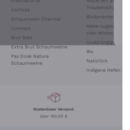
Franciacorta
Mazeriert auf
Traubenschalen
Cartizze
Biodynamisch
Schaumwein Charmat
Keine zugesetzten 
Cremant
oder Minimum
Brut Sekt
Wei
Unabhängige Wein
Extra Brut Schaumweine
Bio
Pas Dosè Nature
Natürlich
Schaumweine
Indigene Hefen
Kostenloser Versand
Li
über 150,00 €