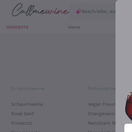
Zum Hauptinhalt springen
Beschreibe, wonach d
ANGEBOTE
Weine
Weißw
Schaumweine
Philosophien
Schaumweine
Vegan Freundlich
Rosé Sekt
Orangewein
Prosecco
Recoltant Manipul