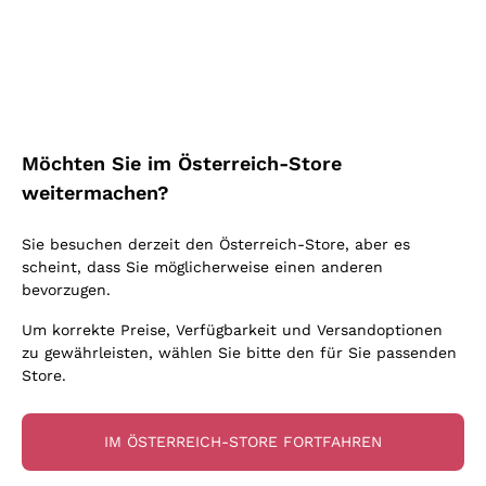
Schaumwein Charmat
Ca' del Bosco
Biodynamisch
Greco
Cremant
Donnafugata
Valpolicella
Keine zugesetzten Sulfite oder Minimum
Gavi
Brut Sekt
Occhipinti Arianna
Cabernet Franc
Unabhängige Weinbauern
Lugana
Extra Brut Schaumweine
Biondi Santi
Barolo
Kostenloser Versand
Lieferung in 2-4 Tagen
Bio
Riesling
Pas Dosè Nature Schaumweine
über 150,00 €
in Österreich
Franz Haas
Malbec
Möchten Sie im Österreich-Store
Natürlich
Sancerre
Argiolas
Primitivo
weitermachen?
Indigene Hefen
Ribolla Gialla
Zenato
Amarone
Chardonnay
Sie besuchen derzeit den Österreich-Store, aber es
Ca' dei Frati
Chianti
Zahlung
Sichere
scheint, dass Sie möglicherweise einen anderen
Pinot Gris
in 3 Raten
zahlungen
Barbaresco
bevorzugen.
Sauvignon
Merlot
Um korrekte Preise, Verfügbarkeit und Versandoptionen
zu gewährleisten, wählen Sie bitte den für Sie passenden
Syrah
Store.
Für Sie
10% Rabatt
auf Ihre
IM ÖSTERREICH-STORE FORTFAHREN
erste Bestellung!