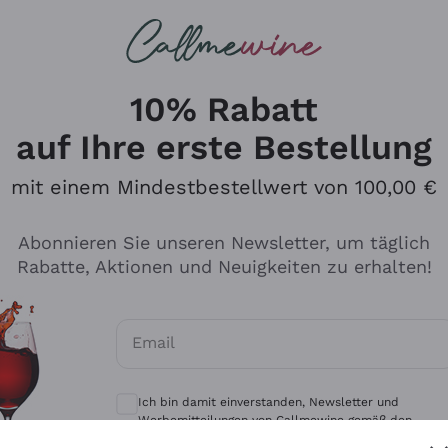
u suchst
eine
Rotweine
Champagne
10% Rabatt
auf Ihre erste Bestellung
mit einem Mindestbestellwert von 100,00 €
Durchsuchen Sie den Katalo
Abonnieren Sie unseren Newsletter, um täglich
Rabatte, Aktionen und Neuigkeiten zu erhalten!
Produzenten
Weißwei
Email
Antinori
Assyrtiko
Optionale Einwilligungen zum Erhalt von 
Ornellaia
Greco
Ich bin damit einverstanden, Newsletter und
ant
Ca' del Bosco
Gavi
Werbemitteilungen von Callmewine gemäß den -
Vorschriften zu erhalten.
Datenschutz-Bestimmungen