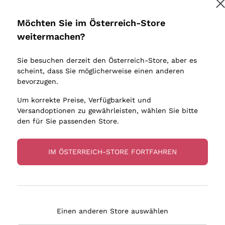
Donnafugata
Lugana
Occhipinti Arianna
Riesling
Möchten Sie im Österreich-Store
Melden Sie mich an
Biondi Santi
Sancerre
weitermachen?
Sulfite
Franz Haas
Ribolla Gi
Sie besuchen derzeit den Österreich-Store, aber es
Argiolas
Chardonn
tere Informationen finden Sie in unserem
Datenschutz-Bestimmungen
scheint, dass Sie möglicherweise einen anderen
bauern
Zenato
Pinot Gris
bevorzugen.
Ca' dei Frati
Sauvigno
Um korrekte Preise, Verfügbarkeit und
Versandoptionen zu gewährleisten, wählen Sie bitte
den für Sie passenden Store.
IM ÖSTERREICH-STORE FORTFAHREN
eferung in 2-4 Tagen
Zahlung
in Österreich
in 3 Raten
Einen anderen Store auswählen