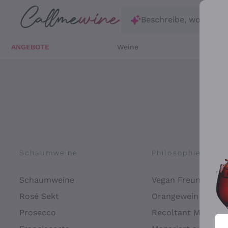
Zum Hauptinhalt springen
Beschreibe, wonach d
ANGEBOTE
Weine
Weißw
Schaumweine
Philosophien
Schaumweine
Vegan Freundlich
Rosé Sekt
Orangewein
Prosecco
Recoltant Manipul