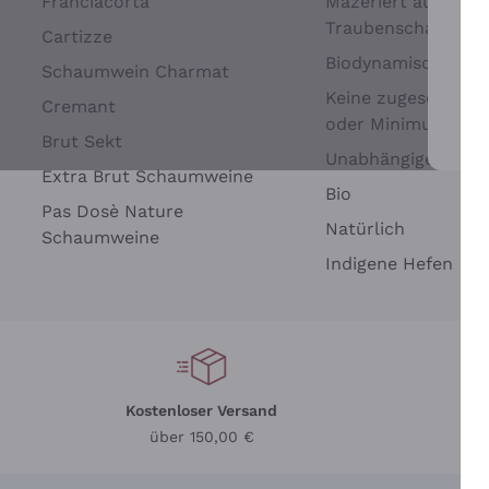
Franciacorta
Mazeriert auf
Traubenschalen
Cartizze
Biodynamisch
Schaumwein Charmat
Keine zugesetzten 
Cremant
oder Minimum
Brut Sekt
Wei
Unabhängige Wein
Extra Brut Schaumweine
Bio
Pas Dosè Nature
Natürlich
Schaumweine
Indigene Hefen
Kostenloser Versand
Li
über 150,00 €