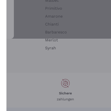
Malbec
Primitivo
Amarone
alla
Chianti
ay
Barbaresco
Merlot
n
Syrah
Sichere
zahlungen