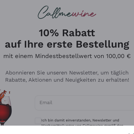
u suchst
eine
Rotweine
Champagne
10% Rabatt
auf Ihre erste Bestellung
mit einem Mindestbestellwert von 100,00 €
Durchsuchen Sie den Katalo
Abonnieren Sie unseren Newsletter, um täglich
Rabatte, Aktionen und Neuigkeiten zu erhalten!
Produzenten
Weißwei
Email
Antinori
Assyrtiko
Optionale Einwilligungen zum Erhalt von 
Ornellaia
Greco
Ich bin damit einverstanden, Newsletter und
ant
Ca' del Bosco
Gavi
Werbemitteilungen von Callmewine gemäß den -
Vorschriften zu erhalten.
Datenschutz-Bestimmungen