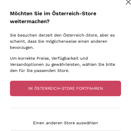
Donnafugata
Lugana
Occhipinti Arianna
Riesling
Möchten Sie im Österreich-Store
Melden Sie mich an
Biondi Santi
Sancerre
weitermachen?
Sulfite
Franz Haas
Ribolla Gi
Sie besuchen derzeit den Österreich-Store, aber es
Argiolas
Chardonn
tere Informationen finden Sie in unserem
Datenschutz-Bestimmungen
scheint, dass Sie möglicherweise einen anderen
bauern
Zenato
Pinot Gris
bevorzugen.
Ca' dei Frati
Sauvigno
Um korrekte Preise, Verfügbarkeit und
Versandoptionen zu gewährleisten, wählen Sie bitte
den für Sie passenden Store.
IM ÖSTERREICH-STORE FORTFAHREN
eferung in 2-4 Tagen
Zahlung
in Österreich
in 3 Raten
Einen anderen Store auswählen