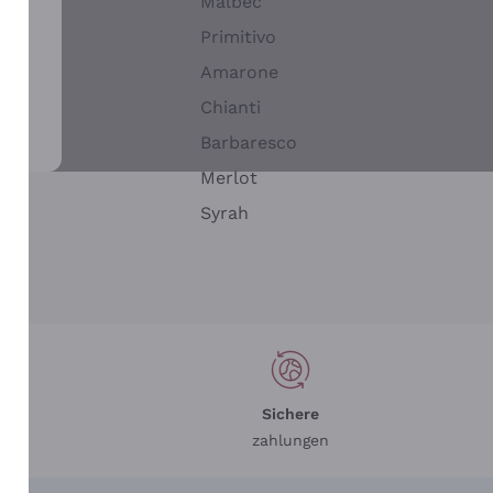
Malbec
Primitivo
Amarone
alla
Chianti
ay
Barbaresco
Merlot
n
Syrah
Sichere
zahlungen