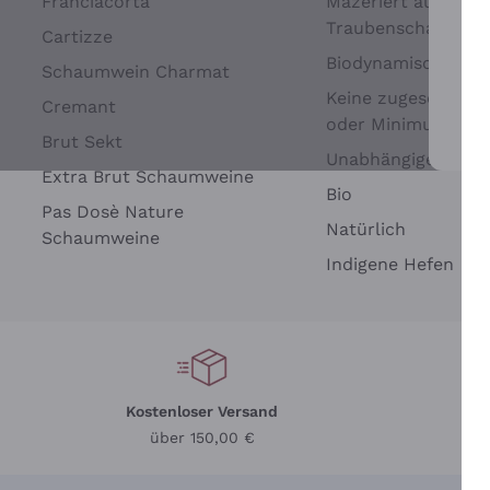
Franciacorta
Mazeriert auf
Traubenschalen
Cartizze
Biodynamisch
Schaumwein Charmat
Keine zugesetzten 
Cremant
oder Minimum
Brut Sekt
Wei
Unabhängige Wein
Extra Brut Schaumweine
Bio
Pas Dosè Nature
Natürlich
Schaumweine
Indigene Hefen
Kostenloser Versand
Li
über 150,00 €