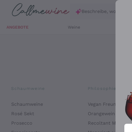
Zum Hauptinhalt springen
Beschreibe, wonach d
ANGEBOTE
Weine
Weißw
Schaumweine
Philosophien
Schaumweine
Vegan Freundlich
Rosé Sekt
Orangewein
Prosecco
Recoltant Manipul