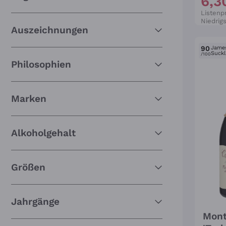
6
,
3
Listenpr
Niedrigs
Auszeichnungen
90
Jame
Suckl
/100
Philosophien
Marken
Alkoholgehalt
Größen
Jahrgänge
Mont