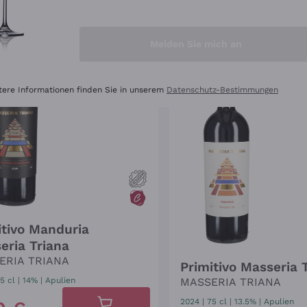
TT
-40%
Melden Sie mich an
tere Informationen finden Sie in unserem
Datenschutz-Bestimmungen
itivo Manduria
eria Triana
ERIA TRIANA
Primitivo Masseria 
5 cl
| 14%
|
Apulien
MASSERIA TRIANA
2024
|
75 cl
| 13.5%
|
Apulien