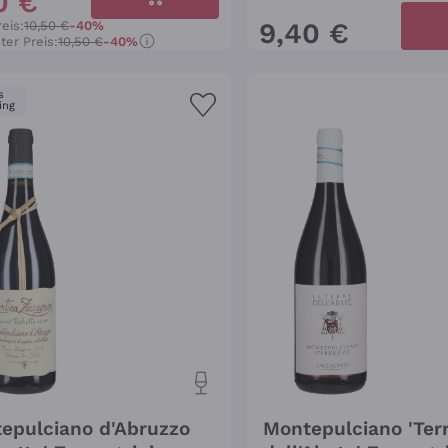
0
€
9
,
40
€
eis:
10,50 €
-40%
ter Preis:
10,50 €
-40%
s
ing
epulciano d'Abruzzo
Montepulciano 'Ter