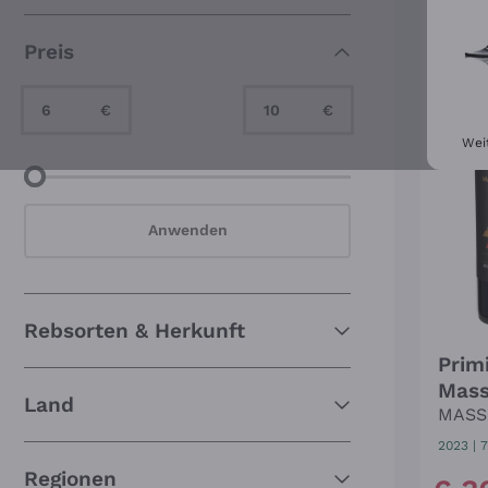
Ungewöhnliche Rebsorten
(5)
RABA
Preis
Minimum Value
Maximum Value
€
€
Wei
Minimum Value
Maximum Value
Anwenden
Rebsorten & Herkunft
Prim
Mass
Land
MASS
2023
|
7
Regionen