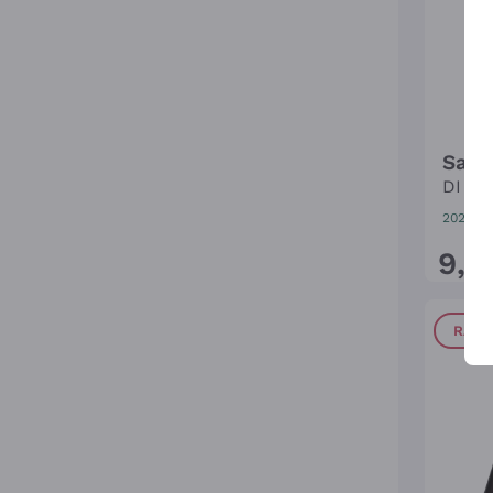
Sang
DI M
2021
|
7
9
,
6
RABA