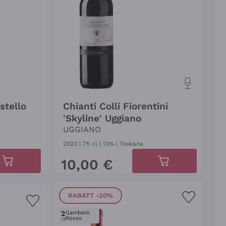
stello
Chianti Colli Fiorentini
'Skyline' Uggiano
UGGIANO
2023
|
75 cl
| 13%
|
Toskana
10
,
00
€
RABATT
-20%
2
Gambero
Rosso
/3