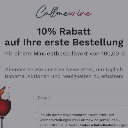
u suchst
eine
Rotweine
Champagne
10% Rabatt
auf Ihre erste Bestellung
ein unter 10 £
mit einem Mindestbestellwert von 100,00 €
nden Sie die besten Rotweine unter 10 £, die sich durch ih
Abonnieren Sie unseren Newsletter, um täglich
hnen. Hergestellt aus internationalen und einheimischen 
Rabatte, Aktionen und Neuigkeiten zu erhalten!
ie alles
owie intensivere Interpretationen – alle bereit, jetzt gen
der Lagerung im Keller angenehme Überraschungen zu biet
ebnisse
nfach nur mit Freunden oder Familie anstoßen möchten, 
 Glas Rotwein, das jeder Gelegenheit einen Hauch von Wär
Email
eaktion
Optionale Einwilligungen zum Erhalt von 
Höchstpreis 10€
Ich bin damit einverstanden, Newsletter und
Werbemitteilungen von Callmewine gemäß den -
Vorschriften zu erhalten.
Datenschutz-Bestimmungen