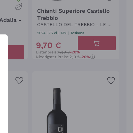
Chianti Superiore Castello
Trebbio
 Adalia -
CASTELLO DEL TREBBIO - LE AN
FORE
2024
|
75 cl
| 13%
|
Toskana
9
,
70
€
Listenpreis:
12,10 €
-20%
Niedrigster Preis:
12,10 €
-20%