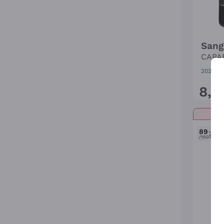
Sang
CAPA
2024
|
7
8
,
5
89
Jame
Suckl
/100