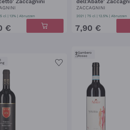
cetto' Zaccagnini
dell'Abate' Zaccagn
AGNINI
ZACCAGNINI
5 cl
| 13%
|
Abruzzen
2021
|
75 cl
| 12.5%
|
Abruzzen
0
€
7
,
90
€
2
Gambero
Rosso
/3
s
ing