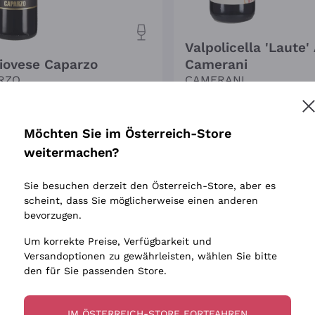
Valpolicella 'Laute'
iovese Caparzo
Camerani
RZO
CAMERANI
5 cl
| 13.5%
|
Toskana
2024
|
75 cl
| 12.5%
|
Venetien
0
€
9
,
90
€
Möchten Sie im Österreich-Store
weitermachen?
Nur noch 3 übrig!
s
Sie besuchen derzeit den Österreich-Store, aber es
ing
scheint, dass Sie möglicherweise einen anderen
bevorzugen.
Um korrekte Preise, Verfügbarkeit und
Versandoptionen zu gewährleisten, wählen Sie bitte
den für Sie passenden Store.
IM ÖSTERREICH-STORE FORTFAHREN