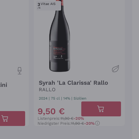
3
Vitae AIS
/4
Syrah 'La Clarissa' Rallo
ini
RALLO
2024
|
75 cl
| 14%
|
Sizilien
9
,
50
€
Listenpreis:
11,90 €
-20%
Niedrigster Preis:
11,90 €
-20%