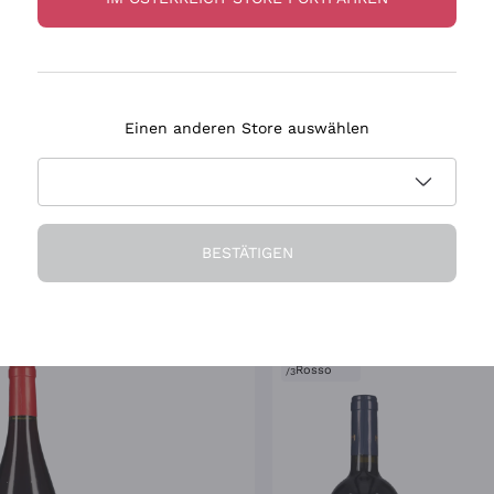
Einen anderen Store auswählen
iovese Di Majo Norante
Bardolino Zenato
AJO NORANTE
ZENATO
5 cl
| 13.5%
|
Molise
2025
|
75 cl
| 12.5%
|
Venetien
BESTÄTIGEN
0
€
9
,
40
€
Nur noch 3 übrig!
TT
-30%
3
Gambero
Rosso
/3