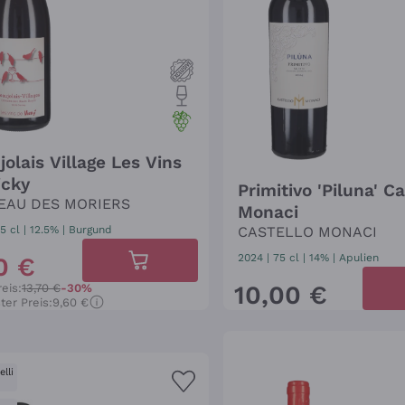
olais Village Les Vins
icky
Primitivo 'Piluna' Ca
EAU DES MORIERS
Monaci
5 cl
| 12.5%
|
Burgund
CASTELLO MONACI
2024
|
75 cl
| 14%
|
Apulien
0
€
10
,
00
€
eis:
13,70 €
-30%
ter Preis:
9,60 €
lli