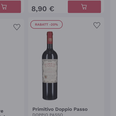
8
,
90
€
RABATT
-20%
Primitivo Doppio Passo
re
DOPPIO PASSO