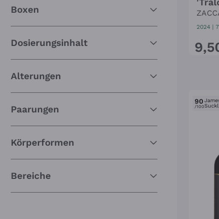
'Tral
Boxen
ZACC
2024
|
7
Dosierungsinhalt
9
,
5
Alterungen
90
Jame
Suckl
Paarungen
/100
Körperformen
Bereiche