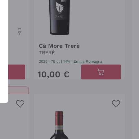
Cà More Trerè
TRERÈ
2025
|
75 cl
| 14%
|
Emilia Romagna
10
,
00
€