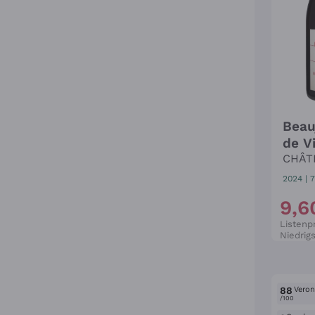
Beauj
de V
CHÂT
2024
|
7
9
,
6
Listenpr
Niedrigs
88
Verone
/100