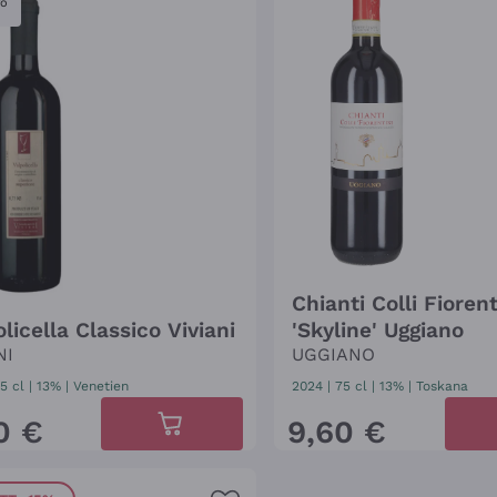
ro
Chianti Colli Fiorent
licella Classico Viviani
'Skyline' Uggiano
NI
UGGIANO
5 cl
| 13%
|
Venetien
2024
|
75 cl
| 13%
|
Toskana
0
€
9
,
60
€