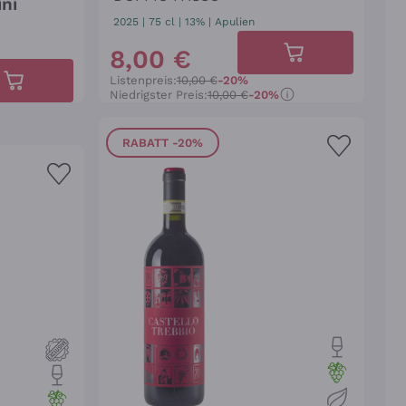
ini
2025
|
75 cl
| 13%
|
Apulien
8
,
00
€
Listenpreis:
10,00 €
-20%
Niedrigster Preis:
10,00 €
-20%
RABATT
-20%