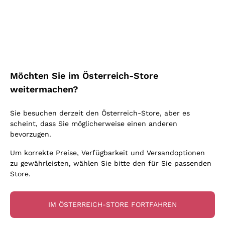
Schaumwein Charmat
Ca' del Bosco
Biodynamisch
Greco
Cremant
Donnafugata
Valpolicella
Keine zugesetzten Sulfite oder Minimum
Gavi
Brut Sekt
Occhipinti Arianna
Cabernet Franc
Unabhängige Weinbauern
Lugana
Extra Brut Schaumweine
Biondi Santi
Barolo
Kostenloser Versand
Lieferung in 2-4 Tagen
Bio
Riesling
Pas Dosè Nature Schaumweine
über 150,00 €
in Österreich
Franz Haas
Malbec
Möchten Sie im Österreich-Store
Natürlich
Sancerre
Argiolas
Primitivo
weitermachen?
Indigene Hefen
Ribolla Gialla
Zenato
Amarone
Chardonnay
Sie besuchen derzeit den Österreich-Store, aber es
Ca' dei Frati
Chianti
Zahlung
Sichere
scheint, dass Sie möglicherweise einen anderen
Pinot Gris
in 3 Raten
zahlungen
Barbaresco
bevorzugen.
Sauvignon
Merlot
Um korrekte Preise, Verfügbarkeit und Versandoptionen
zu gewährleisten, wählen Sie bitte den für Sie passenden
Syrah
Store.
Für Sie
10% Rabatt
auf Ihre
IM ÖSTERREICH-STORE FORTFAHREN
erste Bestellung!