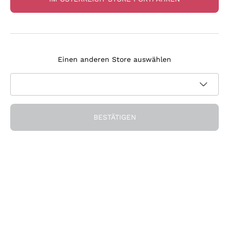
Petit Manseng Casale del
Syrah 'Castagnino'
Giglio
Fabrizio Dionisio
Einen anderen Store auswählen
CASALE DEL GIGLIO
DIONISIO FABRIZIO
2025
|
75 cl
| 13.5%
2024
|
75 cl
| 13.5%
14
,
20
€
18
,
50
€
BESTÄTIGEN
Nur noch 1 übrig!