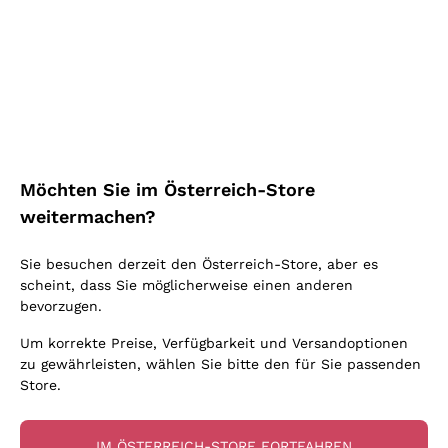
Carema Cl. 'Etichetta
Nera' Produttori di
Primitivo Notte Rossa
Carema
PRODUTTORI DI CAREMA
NOTTE ROSSA
2022
|
75 cl
| 13.5%
2025
|
75 cl
| 13.5%
23
,
30
€
8
,
90
€
Möchten Sie im Österreich-Store
weitermachen?
Sie besuchen derzeit den Österreich-Store, aber es
scheint, dass Sie möglicherweise einen anderen
bevorzugen.
Um korrekte Preise, Verfügbarkeit und Versandoptionen
zu gewährleisten, wählen Sie bitte den für Sie passenden
Store.
IM ÖSTERREICH-STORE FORTFAHREN