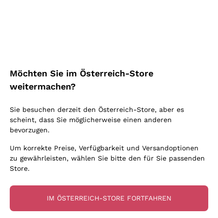
Schaumwein Charmat
Ca' del Bosco
Biodynamisch
Greco
Cremant
Donnafugata
Valpolicella
Keine zugesetzten Sulfite oder Minimum
Gavi
Brut Sekt
Occhipinti Arianna
Cabernet Franc
Unabhängige Weinbauern
Lugana
Extra Brut Schaumweine
Biondi Santi
Barolo
Kostenloser Versand
Lieferung in 2-4 Tagen
Bio
Riesling
Pas Dosè Nature Schaumweine
über 150,00 €
in Österreich
Franz Haas
Malbec
Möchten Sie im Österreich-Store
Natürlich
Sancerre
Argiolas
Primitivo
weitermachen?
Indigene Hefen
Ribolla Gialla
Zenato
Amarone
Chardonnay
Sie besuchen derzeit den Österreich-Store, aber es
Ca' dei Frati
Chianti
Zahlung
Sichere
scheint, dass Sie möglicherweise einen anderen
Pinot Gris
in 3 Raten
zahlungen
Barbaresco
bevorzugen.
Sauvignon
Merlot
Um korrekte Preise, Verfügbarkeit und Versandoptionen
zu gewährleisten, wählen Sie bitte den für Sie passenden
Syrah
Store.
Für Sie
10% Rabatt
auf Ihre
IM ÖSTERREICH-STORE FORTFAHREN
erste Bestellung!