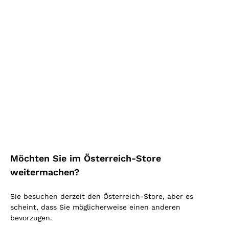
Champagne 'La Lierie'
Champagne 'Val Soulois'
Dremont Marroy
Lacroix-Triaulaire
DRÉMONT MARROY
LACROIX-TRIAULAIRE
75 cl
| 12.5%
2016
|
75 cl
| 12.5%
57
,
80
€
93
,
50
€
Möchten Sie im Österreich-Store
weitermachen?
Sie besuchen derzeit den Österreich-Store, aber es
scheint, dass Sie möglicherweise einen anderen
bevorzugen.