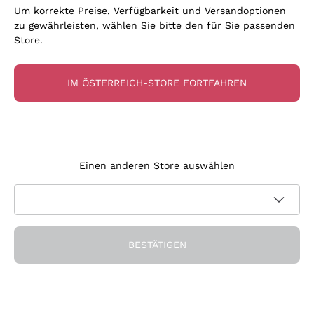
Um korrekte Preise, Verfügbarkeit und Versandoptionen
zu gewährleisten, wählen Sie bitte den für Sie passenden
Store.
IM ÖSTERREICH-STORE FORTFAHREN
Champagne 'Réserve
Champagne Grand Cru
Perpétuelle' Philipponnat
Pierre Moncuit
Einen anderen Store auswählen
PHILIPPONNAT
MONCUIT PIERRE
75 cl
| 12.5%
2014
|
75 cl
| 12%
50
,
90
€
72
,
10
€
BESTÄTIGEN