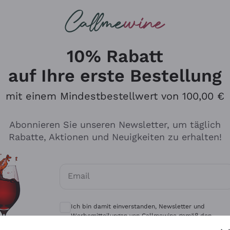
u suchst
eine
Rotweine
Champagne
10% Rabatt
auf Ihre erste Bestellung
mit einem Mindestbestellwert von 100,00 €
Durchsuchen Sie den Katalo
Abonnieren Sie unseren Newsletter, um täglich
Rabatte, Aktionen und Neuigkeiten zu erhalten!
Produzenten
Weißwei
Email
Antinori
Assyrtiko
Optionale Einwilligungen zum Erhalt von 
Ornellaia
Greco
Ich bin damit einverstanden, Newsletter und
ant
Ca' del Bosco
Gavi
Werbemitteilungen von Callmewine gemäß den -
Vorschriften zu erhalten.
Datenschutz-Bestimmungen