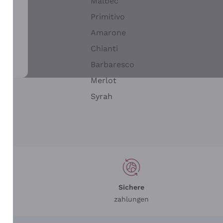
Malbec
Primitivo
Amarone
alla
Chianti
ay
Barbaresco
Merlot
n
Syrah
Sichere
zahlungen