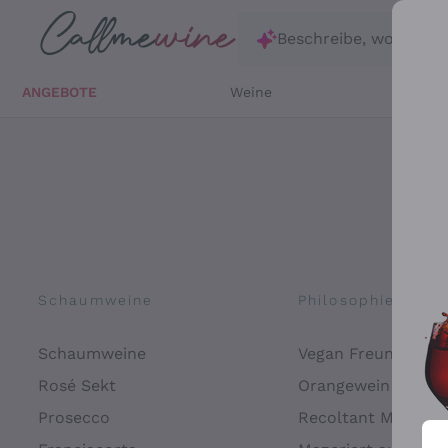
Zum Hauptinhalt springen
Beschreibe, wonach d
ANGEBOTE
Weine
Weißw
Schaumweine
Philosophien
Schaumweine
Vegan Freundlich
Rosé Sekt
Orangewein
Prosecco
Recoltant Manipul