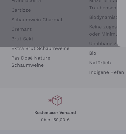
Franciacorta
Mazeriert auf
Traubenschalen
Cartizze
Biodynamisch
Schaumwein Charmat
Keine zugesetzten 
Cremant
oder Minimum
Brut Sekt
Wei
Unabhängige Wein
Extra Brut Schaumweine
Bio
Pas Dosè Nature
Natürlich
Schaumweine
Indigene Hefen
Kostenloser Versand
Li
über 150,00 €