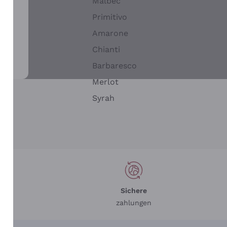
Malbec
Primitivo
Amarone
alla
Chianti
ay
Barbaresco
Merlot
n
Syrah
Sichere
zahlungen