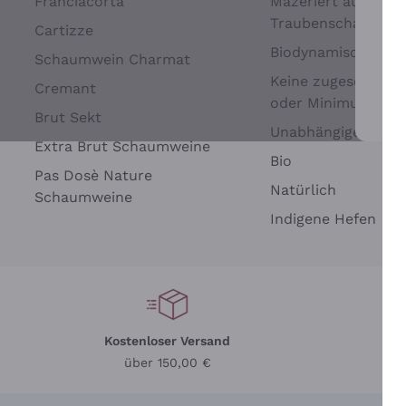
Franciacorta
Mazeriert auf
Traubenschalen
Cartizze
Biodynamisch
Schaumwein Charmat
Keine zugesetzten 
Cremant
oder Minimum
Brut Sekt
Wei
Unabhängige Wein
Extra Brut Schaumweine
Bio
Pas Dosè Nature
Natürlich
Schaumweine
Indigene Hefen
Kostenloser Versand
Li
über 150,00 €