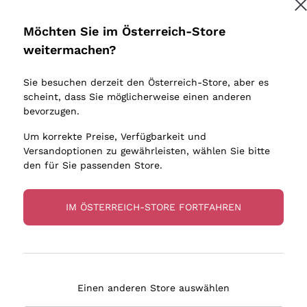
Donnafugata
Lugana
Occhipinti Arianna
Riesling
Möchten Sie im Österreich-Store
Melden Sie mich an
Biondi Santi
Sancerre
weitermachen?
Sulfite
Franz Haas
Ribolla Gi
Sie besuchen derzeit den Österreich-Store, aber es
Argiolas
Chardonn
tere Informationen finden Sie in unserem
Datenschutz-Bestimmungen
scheint, dass Sie möglicherweise einen anderen
bauern
Zenato
Pinot Gris
bevorzugen.
Ca' dei Frati
Sauvigno
Um korrekte Preise, Verfügbarkeit und
Versandoptionen zu gewährleisten, wählen Sie bitte
den für Sie passenden Store.
IM ÖSTERREICH-STORE FORTFAHREN
eferung in 2-4 Tagen
Zahlung
in Österreich
in 3 Raten
Einen anderen Store auswählen