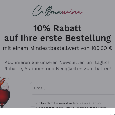
u suchst
eine
Rotweine
Champagne
10% Rabatt
auf Ihre erste Bestellung
mit einem Mindestbestellwert von 100,00 €
Durchsuchen Sie den Katalo
Abonnieren Sie unseren Newsletter, um täglich
Rabatte, Aktionen und Neuigkeiten zu erhalten!
Produzenten
Weißwei
Email
Antinori
Assyrtiko
Optionale Einwilligungen zum Erhalt von 
Ornellaia
Greco
Ich bin damit einverstanden, Newsletter und
ant
Ca' del Bosco
Gavi
Werbemitteilungen von Callmewine gemäß den -
Vorschriften zu erhalten.
Datenschutz-Bestimmungen