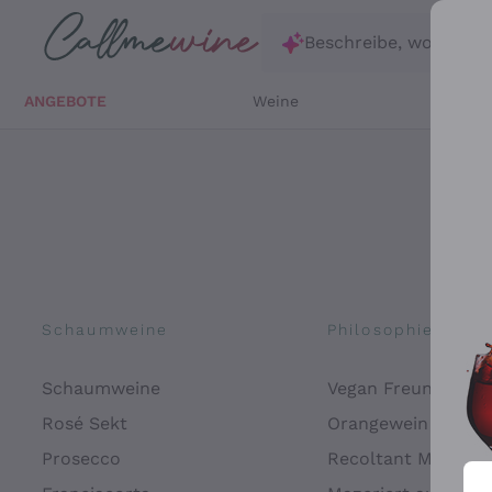
Zum Hauptinhalt springen
Beschreibe, wonach d
ANGEBOTE
Weine
Weißw
Schaumweine
Philosophien
Schaumweine
Vegan Freundlich
Rosé Sekt
Orangewein
Prosecco
Recoltant Manipul