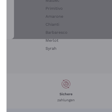
Malbec
Primitivo
Amarone
alla
Chianti
ay
Barbaresco
Merlot
n
Syrah
Sichere
zahlungen