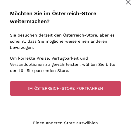
Donnafugata
Lugana
Occhipinti Arianna
Riesling
Möchten Sie im Österreich-Store
Melden Sie mich an
Biondi Santi
Sancerre
weitermachen?
Sulfite
Franz Haas
Ribolla Gi
Sie besuchen derzeit den Österreich-Store, aber es
Argiolas
Chardonn
tere Informationen finden Sie in unserem
Datenschutz-Bestimmungen
scheint, dass Sie möglicherweise einen anderen
bauern
Zenato
Pinot Gris
bevorzugen.
Ca' dei Frati
Sauvigno
Um korrekte Preise, Verfügbarkeit und
Versandoptionen zu gewährleisten, wählen Sie bitte
den für Sie passenden Store.
IM ÖSTERREICH-STORE FORTFAHREN
eferung in 2-4 Tagen
Zahlung
in Österreich
in 3 Raten
Einen anderen Store auswählen