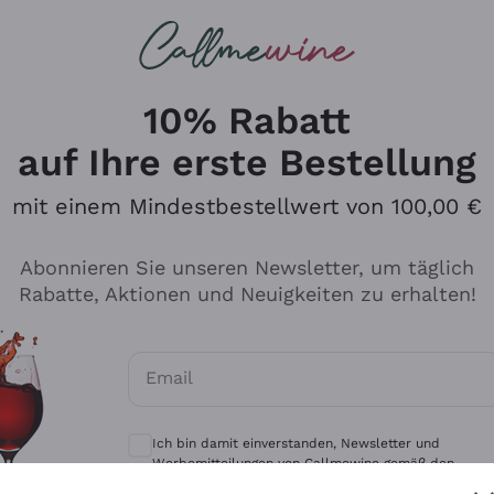
u suchst
eine
Rotweine
Champagne
10% Rabatt
auf Ihre erste Bestellung
mit einem Mindestbestellwert von 100,00 €
Durchsuchen Sie den Katalo
Abonnieren Sie unseren Newsletter, um täglich
Rabatte, Aktionen und Neuigkeiten zu erhalten!
Produzenten
Weißwei
Email
Antinori
Assyrtiko
Optionale Einwilligungen zum Erhalt von 
Ornellaia
Greco
Ich bin damit einverstanden, Newsletter und
ant
Ca' del Bosco
Gavi
Werbemitteilungen von Callmewine gemäß den -
Vorschriften zu erhalten.
Datenschutz-Bestimmungen