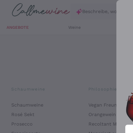
Zum Hauptinhalt springen
Beschreibe, wonach d
ANGEBOTE
Weine
Weißw
Schaumweine
Philosophien
Schaumweine
Vegan Freundlich
Rosé Sekt
Orangewein
Prosecco
Recoltant Manipul