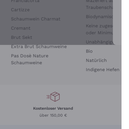
Franciacorta
Mazeriert auf
Traubenschalen
Cartizze
Biodynamisch
Schaumwein Charmat
Keine zugesetzten 
Cremant
oder Minimum
Brut Sekt
Wei
Unabhängige Wein
Extra Brut Schaumweine
Bio
Pas Dosè Nature
Natürlich
Schaumweine
Indigene Hefen
Kostenloser Versand
Li
über 150,00 €