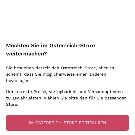
Schaumwein Charmat
Ca' del Bosco
Biodynamisch
Greco
Cremant
Donnafugata
Valpolicella
Keine zugesetzten Sulfite oder Minimum
Gavi
Brut Sekt
Occhipinti Arianna
Cabernet Franc
Unabhängige Weinbauern
Lugana
Extra Brut Schaumweine
Biondi Santi
Barolo
Kostenloser Versand
Lieferung in 2-4 Tagen
Bio
Riesling
Pas Dosè Nature Schaumweine
über 150,00 €
in Österreich
Franz Haas
Malbec
Möchten Sie im Österreich-Store
Natürlich
Sancerre
Argiolas
Primitivo
weitermachen?
Indigene Hefen
Ribolla Gialla
Zenato
Amarone
Chardonnay
Sie besuchen derzeit den Österreich-Store, aber es
Ca' dei Frati
Chianti
Zahlung
Sichere
scheint, dass Sie möglicherweise einen anderen
Pinot Gris
in 3 Raten
zahlungen
Barbaresco
bevorzugen.
Sauvignon
Merlot
Um korrekte Preise, Verfügbarkeit und Versandoptionen
zu gewährleisten, wählen Sie bitte den für Sie passenden
Syrah
Store.
Für Sie
10% Rabatt
auf Ihre
IM ÖSTERREICH-STORE FORTFAHREN
erste Bestellung!