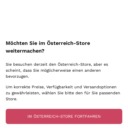
Schaumwein Charmat
Ca' del Bosco
Biodynamisch
Greco
Cremant
Donnafugata
Valpolicella
Keine zugesetzten Sulfite oder Minimum
Gavi
Brut Sekt
Occhipinti Arianna
Cabernet Franc
Unabhängige Weinbauern
Lugana
Extra Brut Schaumweine
Biondi Santi
Barolo
Kostenloser Versand
Lieferung in 2-4 Tagen
Bio
Riesling
Pas Dosè Nature Schaumweine
über 150,00 €
in Österreich
Franz Haas
Malbec
Möchten Sie im Österreich-Store
Natürlich
Sancerre
Argiolas
Primitivo
weitermachen?
Indigene Hefen
Ribolla Gialla
Zenato
Amarone
Chardonnay
Sie besuchen derzeit den Österreich-Store, aber es
Ca' dei Frati
Chianti
Zahlung
Sichere
scheint, dass Sie möglicherweise einen anderen
Pinot Gris
in 3 Raten
zahlungen
Barbaresco
bevorzugen.
Sauvignon
Merlot
Um korrekte Preise, Verfügbarkeit und Versandoptionen
zu gewährleisten, wählen Sie bitte den für Sie passenden
Syrah
Store.
Für Sie
10% Rabatt
auf Ihre
IM ÖSTERREICH-STORE FORTFAHREN
erste Bestellung!