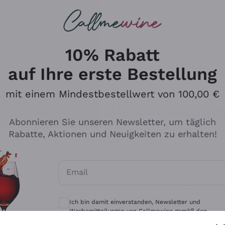
u suchst
eine
Rotweine
Champagne
10% Rabatt
auf Ihre erste Bestellung
mit einem Mindestbestellwert von 100,00 €
Durchsuchen Sie den Katalo
Abonnieren Sie unseren Newsletter, um täglich
Rabatte, Aktionen und Neuigkeiten zu erhalten!
Produzenten
Weißwei
Email
Antinori
Assyrtiko
Optionale Einwilligungen zum Erhalt von 
Ornellaia
Greco
Ich bin damit einverstanden, Newsletter und
ant
Ca' del Bosco
Gavi
Werbemitteilungen von Callmewine gemäß den -
Vorschriften zu erhalten.
Datenschutz-Bestimmungen