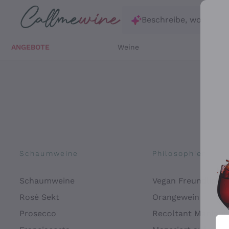
Zum Hauptinhalt springen
Beschreibe, wonach d
ANGEBOTE
Weine
Weißw
Schaumweine
Philosophien
Schaumweine
Vegan Freundlich
Rosé Sekt
Orangewein
Prosecco
Recoltant Manipul