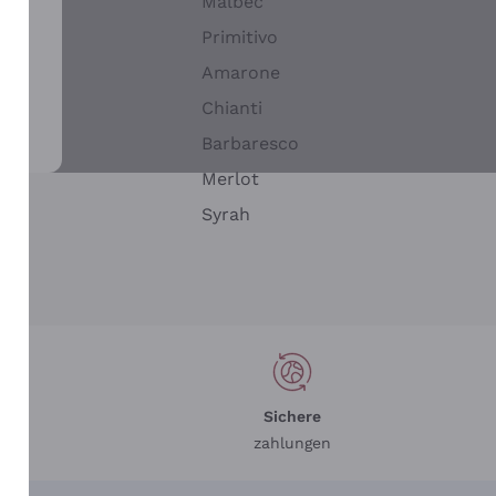
Malbec
Primitivo
Amarone
alla
Chianti
ay
Barbaresco
Merlot
n
Syrah
Sichere
zahlungen