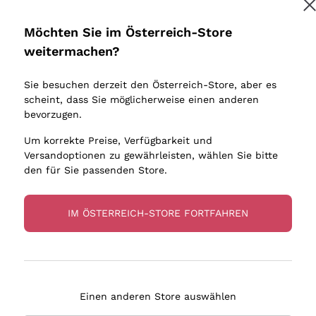
Donnafugata
Lugana
Occhipinti Arianna
Riesling
Möchten Sie im Österreich-Store
Melden Sie mich an
Biondi Santi
Sancerre
weitermachen?
Sulfite
Franz Haas
Ribolla Gi
Sie besuchen derzeit den Österreich-Store, aber es
Argiolas
Chardonn
tere Informationen finden Sie in unserem
Datenschutz-Bestimmungen
scheint, dass Sie möglicherweise einen anderen
bauern
Zenato
Pinot Gris
bevorzugen.
Ca' dei Frati
Sauvigno
Um korrekte Preise, Verfügbarkeit und
Versandoptionen zu gewährleisten, wählen Sie bitte
den für Sie passenden Store.
IM ÖSTERREICH-STORE FORTFAHREN
eferung in 2-4 Tagen
Zahlung
in Österreich
in 3 Raten
Einen anderen Store auswählen