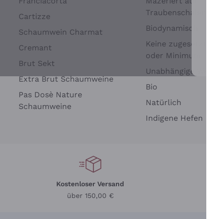
Franciacorta
Mazeriert auf
Traubenschalen
Cartizze
Biodynamisch
Schaumwein Charmat
Keine zugesetzten 
Cremant
oder Minimum
Brut Sekt
Wei
Unabhängige Wein
Extra Brut Schaumweine
Bio
Pas Dosè Nature
Natürlich
Schaumweine
Indigene Hefen
Kostenloser Versand
Li
über 150,00 €