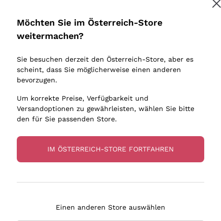
Donnafugata
Lugana
Occhipinti Arianna
Riesling
Möchten Sie im Österreich-Store
Melden Sie mich an
Biondi Santi
Sancerre
weitermachen?
Sulfite
Franz Haas
Ribolla Gi
Sie besuchen derzeit den Österreich-Store, aber es
Argiolas
Chardonn
tere Informationen finden Sie in unserem
Datenschutz-Bestimmungen
scheint, dass Sie möglicherweise einen anderen
bauern
Zenato
Pinot Gris
bevorzugen.
Ca' dei Frati
Sauvigno
Um korrekte Preise, Verfügbarkeit und
Versandoptionen zu gewährleisten, wählen Sie bitte
den für Sie passenden Store.
IM ÖSTERREICH-STORE FORTFAHREN
eferung in 2-4 Tagen
Zahlung
in Österreich
in 3 Raten
Einen anderen Store auswählen