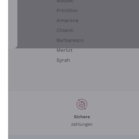
Malbec
Primitivo
Amarone
alla
Chianti
ay
Barbaresco
Merlot
n
Syrah
Sichere
zahlungen