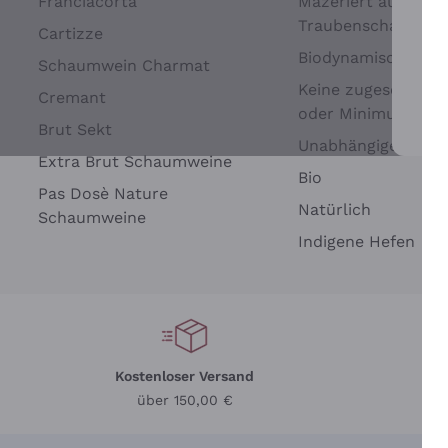
Franciacorta
Mazeriert auf
Traubenschalen
Cartizze
Biodynamisch
Schaumwein Charmat
Keine zugesetzten 
Cremant
oder Minimum
Brut Sekt
Wei
Unabhängige Wein
Extra Brut Schaumweine
Bio
Pas Dosè Nature
Natürlich
Schaumweine
Indigene Hefen
Kostenloser Versand
Li
über 150,00 €