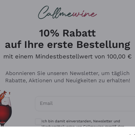
u suchst
eine
Rotweine
Champagne
10% Rabatt
auf Ihre erste Bestellung
mit einem Mindestbestellwert von 100,00 €
Durchsuchen Sie den Katalo
Abonnieren Sie unseren Newsletter, um täglich
Rabatte, Aktionen und Neuigkeiten zu erhalten!
Produzenten
Weißwei
Email
Antinori
Assyrtiko
Optionale Einwilligungen zum Erhalt von 
Ornellaia
Greco
Ich bin damit einverstanden, Newsletter und
ant
Ca' del Bosco
Gavi
Werbemitteilungen von Callmewine gemäß den -
Vorschriften zu erhalten.
Datenschutz-Bestimmungen