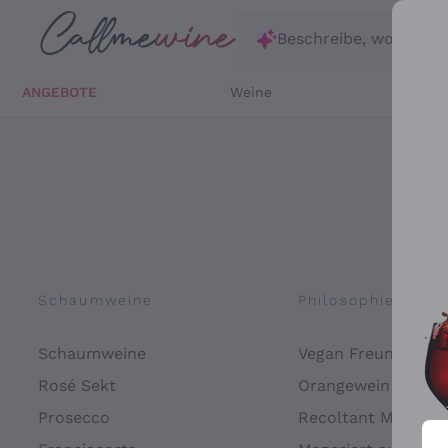
Zum Hauptinhalt springen
Beschreibe, wonach d
ANGEBOTE
Weine
Weißw
Schaumweine
Philosophien
Schaumweine
Vegan Freundlich
Rosé Sekt
Orangewein
Prosecco
Recoltant Manipul