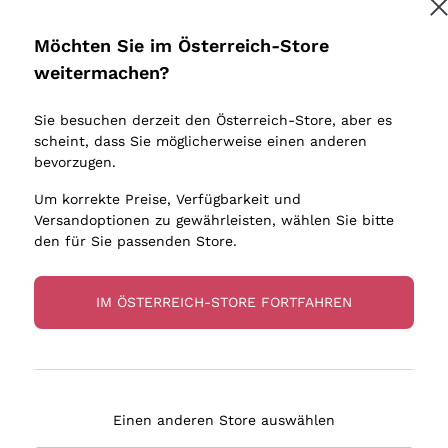
Donnafugata
Lugana
Occhipinti Arianna
Riesling
Möchten Sie im Österreich-Store
Melden Sie mich an
Biondi Santi
Sancerre
weitermachen?
Sulfite
Franz Haas
Ribolla Gi
Sie besuchen derzeit den Österreich-Store, aber es
Argiolas
Chardonn
tere Informationen finden Sie in unserem
Datenschutz-Bestimmungen
scheint, dass Sie möglicherweise einen anderen
bauern
Zenato
Pinot Gris
bevorzugen.
Ca' dei Frati
Sauvigno
Um korrekte Preise, Verfügbarkeit und
Versandoptionen zu gewährleisten, wählen Sie bitte
den für Sie passenden Store.
IM ÖSTERREICH-STORE FORTFAHREN
eferung in 2-4 Tagen
Zahlung
in Österreich
in 3 Raten
Einen anderen Store auswählen