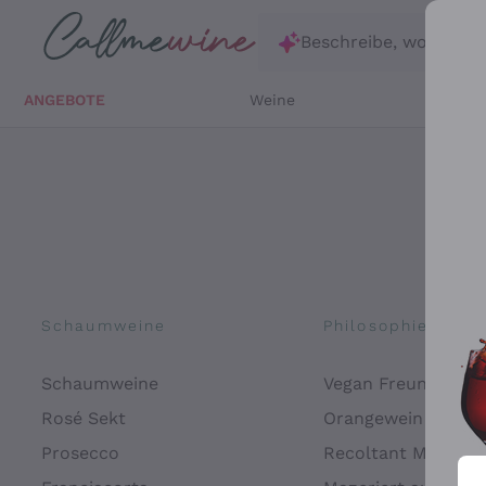
Zum Hauptinhalt springen
Beschreibe, wonach d
ANGEBOTE
Weine
Weißw
Schaumweine
Philosophien
Schaumweine
Vegan Freundlich
Rosé Sekt
Orangewein
Prosecco
Recoltant Manipul