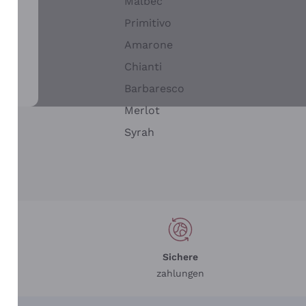
Malbec
Primitivo
Amarone
alla
Chianti
ay
Barbaresco
Merlot
n
Syrah
Sichere
zahlungen