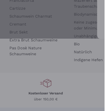
Franciacorta
Mazeriert auf
Traubenschalen
Cartizze
Biodynamisch
Schaumwein Charmat
Keine zugesetzten 
Cremant
oder Minimum
Brut Sekt
Wei
Unabhängige Wein
Extra Brut Schaumweine
Bio
Pas Dosè Nature
Natürlich
Schaumweine
Indigene Hefen
Kostenloser Versand
Li
über 150,00 €