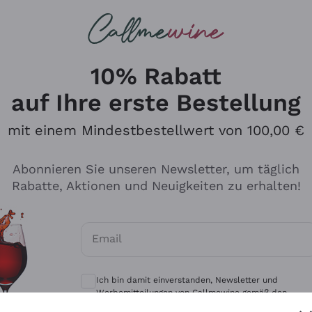
u suchst
eine
Rotweine
Champagne
10% Rabatt
auf Ihre erste Bestellung
mit einem Mindestbestellwert von 100,00 €
Durchsuchen Sie den Katalo
Abonnieren Sie unseren Newsletter, um täglich
Rabatte, Aktionen und Neuigkeiten zu erhalten!
Produzenten
Weißwei
Email
Antinori
Assyrtiko
Optionale Einwilligungen zum Erhalt von 
Ornellaia
Greco
Ich bin damit einverstanden, Newsletter und
ant
Ca' del Bosco
Gavi
Werbemitteilungen von Callmewine gemäß den -
Vorschriften zu erhalten.
Datenschutz-Bestimmungen