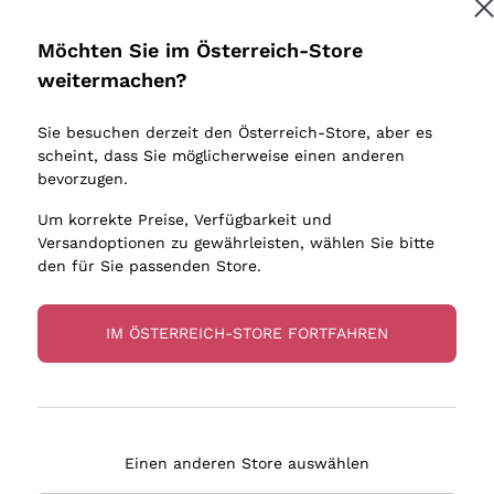
Donnafugata
Lugana
Occhipinti Arianna
Riesling
Möchten Sie im Österreich-Store
Melden Sie mich an
Biondi Santi
Sancerre
weitermachen?
Sulfite
Franz Haas
Ribolla Gi
Sie besuchen derzeit den Österreich-Store, aber es
Argiolas
Chardonn
tere Informationen finden Sie in unserem
Datenschutz-Bestimmungen
scheint, dass Sie möglicherweise einen anderen
bauern
Zenato
Pinot Gris
bevorzugen.
Ca' dei Frati
Sauvigno
Um korrekte Preise, Verfügbarkeit und
Versandoptionen zu gewährleisten, wählen Sie bitte
den für Sie passenden Store.
IM ÖSTERREICH-STORE FORTFAHREN
eferung in 2-4 Tagen
Zahlung
in Österreich
in 3 Raten
Einen anderen Store auswählen