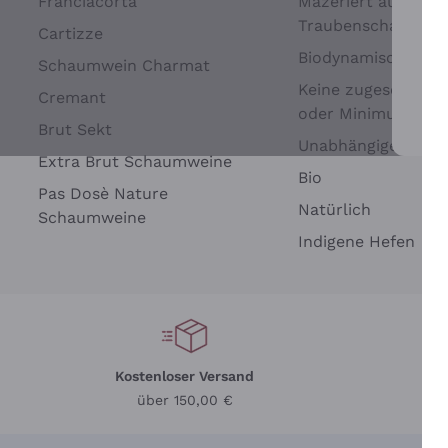
Franciacorta
Mazeriert auf
Traubenschalen
Cartizze
Biodynamisch
Schaumwein Charmat
Keine zugesetzten 
Cremant
oder Minimum
Brut Sekt
Wei
Unabhängige Wein
Extra Brut Schaumweine
Bio
Pas Dosè Nature
Natürlich
Schaumweine
Indigene Hefen
Kostenloser Versand
Li
über 150,00 €