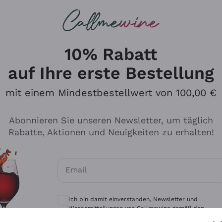
u suchst
eine
Rotweine
Champagne
10% Rabatt
auf Ihre erste Bestellung
mit einem Mindestbestellwert von 100,00 €
Durchsuchen Sie den Katalo
Abonnieren Sie unseren Newsletter, um täglich
Rabatte, Aktionen und Neuigkeiten zu erhalten!
Produzenten
Weißwei
Email
Antinori
Assyrtiko
Optionale Einwilligungen zum Erhalt von 
Ornellaia
Greco
Ich bin damit einverstanden, Newsletter und
ant
Ca' del Bosco
Gavi
Werbemitteilungen von Callmewine gemäß den -
Vorschriften zu erhalten.
Datenschutz-Bestimmungen