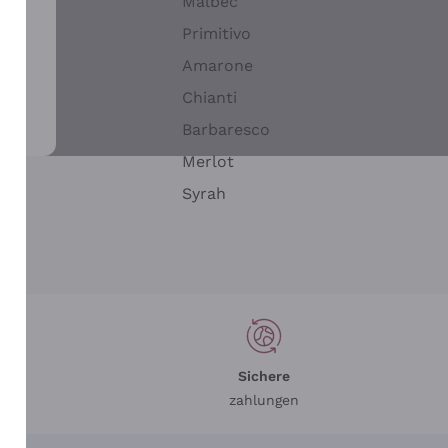
Malbec
Primitivo
Amarone
alla
Chianti
ay
Barbaresco
Merlot
n
Syrah
Sichere
zahlungen