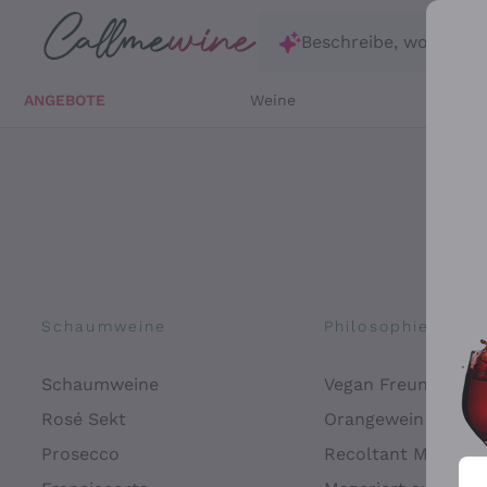
Zum Hauptinhalt springen
Beschreibe, wonach d
ANGEBOTE
Weine
Weißw
Schaumweine
Philosophien
Schaumweine
Vegan Freundlich
Rosé Sekt
Orangewein
Prosecco
Recoltant Manipul