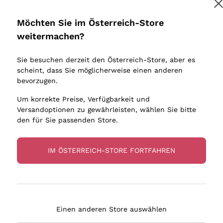
Donnafugata
Lugana
Occhipinti Arianna
Riesling
Möchten Sie im Österreich-Store
Melden Sie mich an
Biondi Santi
Sancerre
weitermachen?
Sulfite
Franz Haas
Ribolla Gi
Sie besuchen derzeit den Österreich-Store, aber es
Argiolas
Chardonn
tere Informationen finden Sie in unserem
Datenschutz-Bestimmungen
scheint, dass Sie möglicherweise einen anderen
bauern
Zenato
Pinot Gris
bevorzugen.
Ca' dei Frati
Sauvigno
Um korrekte Preise, Verfügbarkeit und
Versandoptionen zu gewährleisten, wählen Sie bitte
den für Sie passenden Store.
IM ÖSTERREICH-STORE FORTFAHREN
eferung in 2-4 Tagen
Zahlung
in Österreich
in 3 Raten
Einen anderen Store auswählen