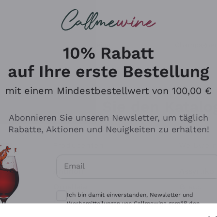
u suchst
eine
Rotweine
Champagne
10% Rabatt
auf Ihre erste Bestellung
mit einem Mindestbestellwert von 100,00 €
Durchsuchen Sie den Katalo
Abonnieren Sie unseren Newsletter, um täglich
Rabatte, Aktionen und Neuigkeiten zu erhalten!
Produzenten
Weißwei
Email
Antinori
Assyrtiko
Optionale Einwilligungen zum Erhalt von 
Ornellaia
Greco
Ich bin damit einverstanden, Newsletter und
ant
Ca' del Bosco
Gavi
Werbemitteilungen von Callmewine gemäß den -
Vorschriften zu erhalten.
Datenschutz-Bestimmungen