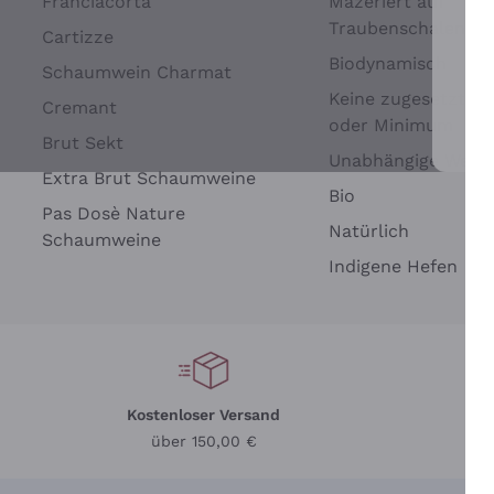
Franciacorta
Mazeriert auf
Traubenschalen
Cartizze
Biodynamisch
Schaumwein Charmat
Keine zugesetzten 
Cremant
oder Minimum
Brut Sekt
Wei
Unabhängige Wein
Extra Brut Schaumweine
Bio
Pas Dosè Nature
Natürlich
Schaumweine
Indigene Hefen
Kostenloser Versand
Li
über 150,00 €