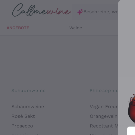
Zum Hauptinhalt springen
Beschreibe, wonach d
ANGEBOTE
Weine
Weißw
Schaumweine
Philosophien
Schaumweine
Vegan Freundlich
Rosé Sekt
Orangewein
Prosecco
Recoltant Manipul