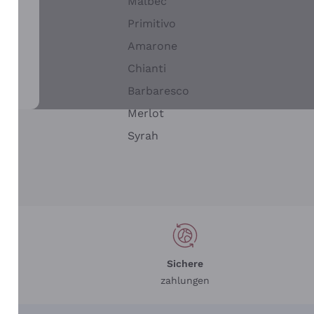
Malbec
Primitivo
Amarone
alla
Chianti
ay
Barbaresco
Merlot
n
Syrah
Sichere
zahlungen