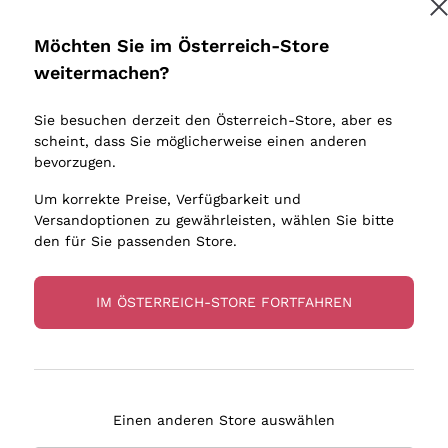
Donnafugata
Lugana
Occhipinti Arianna
Riesling
Möchten Sie im Österreich-Store
Melden Sie mich an
Biondi Santi
Sancerre
weitermachen?
Sulfite
Franz Haas
Ribolla Gi
Sie besuchen derzeit den Österreich-Store, aber es
Argiolas
Chardonn
tere Informationen finden Sie in unserem
Datenschutz-Bestimmungen
scheint, dass Sie möglicherweise einen anderen
bauern
Zenato
Pinot Gris
bevorzugen.
Ca' dei Frati
Sauvigno
Um korrekte Preise, Verfügbarkeit und
Versandoptionen zu gewährleisten, wählen Sie bitte
den für Sie passenden Store.
IM ÖSTERREICH-STORE FORTFAHREN
eferung in 2-4 Tagen
Zahlung
in Österreich
in 3 Raten
Einen anderen Store auswählen