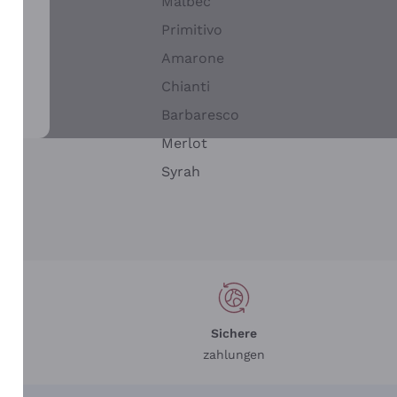
Malbec
Primitivo
Amarone
alla
Chianti
ay
Barbaresco
Merlot
n
Syrah
Sichere
zahlungen