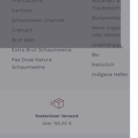
Franciacorta
Mazeriert auf
Traubenschalen
Cartizze
Biodynamisch
Schaumwein Charmat
Keine zugesetzten 
Cremant
oder Minimum
Brut Sekt
Wei
Unabhängige Wein
Extra Brut Schaumweine
Bio
Pas Dosè Nature
Natürlich
Schaumweine
Indigene Hefen
Kostenloser Versand
Li
über 150,00 €