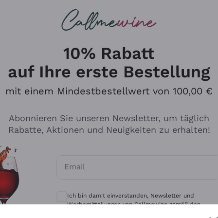
u suchst
eine
Rotweine
Champagne
10% Rabatt
auf Ihre erste Bestellung
mit einem Mindestbestellwert von 100,00 €
Durchsuchen Sie den Katalo
Abonnieren Sie unseren Newsletter, um täglich
Rabatte, Aktionen und Neuigkeiten zu erhalten!
Produzenten
Weißwei
Email
Antinori
Assyrtiko
Optionale Einwilligungen zum Erhalt von 
Ornellaia
Greco
Ich bin damit einverstanden, Newsletter und
ant
Ca' del Bosco
Gavi
Werbemitteilungen von Callmewine gemäß den -
Vorschriften zu erhalten.
Datenschutz-Bestimmungen