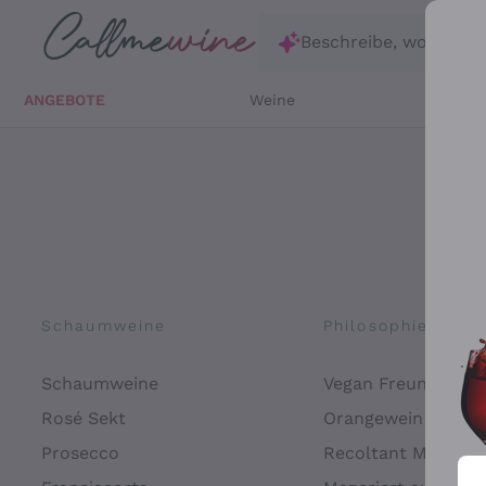
Zum Hauptinhalt springen
Beschreibe, wonach d
ANGEBOTE
Weine
Weißw
Schaumweine
Philosophien
Schaumweine
Vegan Freundlich
Rosé Sekt
Orangewein
Prosecco
Recoltant Manipul