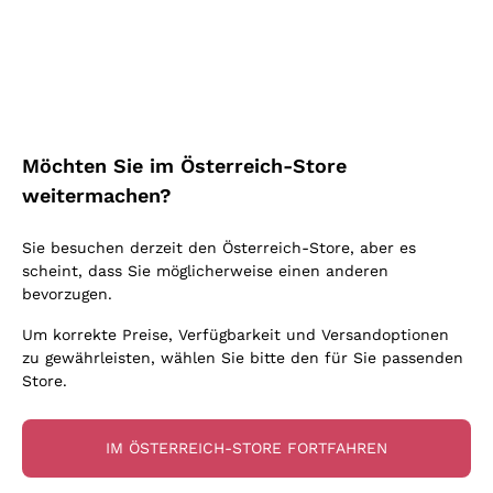
Schaumwein Charmat
Ca' del Bosco
Biodynamisch
Greco
Cremant
Donnafugata
Valpolicella
Keine zugesetzten Sulfite oder Minimum
Gavi
Brut Sekt
Occhipinti Arianna
Cabernet Franc
Unabhängige Weinbauern
Lugana
Extra Brut Schaumweine
Biondi Santi
Barolo
Kostenloser Versand
Lieferung in 2-4 Tagen
Bio
Riesling
Pas Dosè Nature Schaumweine
über 150,00 €
in Österreich
Franz Haas
Malbec
Möchten Sie im Österreich-Store
Natürlich
Sancerre
Argiolas
Primitivo
weitermachen?
Indigene Hefen
Ribolla Gialla
Zenato
Amarone
Chardonnay
Sie besuchen derzeit den Österreich-Store, aber es
Ca' dei Frati
Chianti
Zahlung
Sichere
scheint, dass Sie möglicherweise einen anderen
Pinot Gris
in 3 Raten
zahlungen
Barbaresco
bevorzugen.
Sauvignon
Merlot
Um korrekte Preise, Verfügbarkeit und Versandoptionen
zu gewährleisten, wählen Sie bitte den für Sie passenden
Syrah
Store.
Für Sie
10% Rabatt
auf Ihre
IM ÖSTERREICH-STORE FORTFAHREN
erste Bestellung!