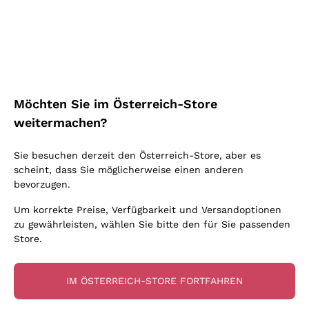
Schaumwein Charmat
Ca' del Bosco
Biodynamisch
Greco
Cremant
Donnafugata
Valpolicella
Keine zugesetzten Sulfite oder Minimum
Gavi
Brut Sekt
Occhipinti Arianna
Cabernet Franc
Unabhängige Weinbauern
Lugana
Extra Brut Schaumweine
Biondi Santi
Barolo
Kostenloser Versand
Lieferung in 2-4 Tagen
Bio
Riesling
Pas Dosè Nature Schaumweine
über 150,00 €
in Österreich
Franz Haas
Malbec
Möchten Sie im Österreich-Store
Natürlich
Sancerre
Argiolas
Primitivo
weitermachen?
Indigene Hefen
Ribolla Gialla
Zenato
Amarone
Chardonnay
Sie besuchen derzeit den Österreich-Store, aber es
Ca' dei Frati
Chianti
Zahlung
Sichere
scheint, dass Sie möglicherweise einen anderen
Pinot Gris
in 3 Raten
zahlungen
Barbaresco
bevorzugen.
Sauvignon
Merlot
Um korrekte Preise, Verfügbarkeit und Versandoptionen
zu gewährleisten, wählen Sie bitte den für Sie passenden
Syrah
Store.
Für Sie
10% Rabatt
auf Ihre
IM ÖSTERREICH-STORE FORTFAHREN
erste Bestellung!