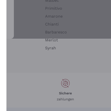
Malbec
Primitivo
Amarone
alla
Chianti
ay
Barbaresco
Merlot
n
Syrah
Sichere
zahlungen