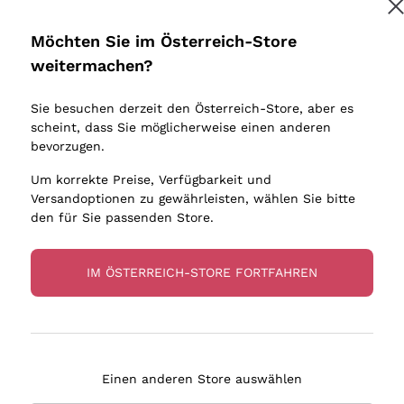
Donnafugata
Lugana
Occhipinti Arianna
Riesling
Möchten Sie im Österreich-Store
Melden Sie mich an
Biondi Santi
Sancerre
weitermachen?
Sulfite
Franz Haas
Ribolla Gi
Sie besuchen derzeit den Österreich-Store, aber es
Argiolas
Chardonn
tere Informationen finden Sie in unserem
Datenschutz-Bestimmungen
scheint, dass Sie möglicherweise einen anderen
bauern
Zenato
Pinot Gris
bevorzugen.
Ca' dei Frati
Sauvigno
Um korrekte Preise, Verfügbarkeit und
Versandoptionen zu gewährleisten, wählen Sie bitte
den für Sie passenden Store.
IM ÖSTERREICH-STORE FORTFAHREN
eferung in 2-4 Tagen
Zahlung
in Österreich
in 3 Raten
Einen anderen Store auswählen