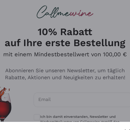
u suchst
eine
Rotweine
Champagne
10% Rabatt
auf Ihre erste Bestellung
mit einem Mindestbestellwert von 100,00 €
Durchsuchen Sie den Katalo
Abonnieren Sie unseren Newsletter, um täglich
Rabatte, Aktionen und Neuigkeiten zu erhalten!
Produzenten
Weißwei
Email
Antinori
Assyrtiko
Optionale Einwilligungen zum Erhalt von 
Ornellaia
Greco
Ich bin damit einverstanden, Newsletter und
ant
Ca' del Bosco
Gavi
Werbemitteilungen von Callmewine gemäß den -
Vorschriften zu erhalten.
Datenschutz-Bestimmungen