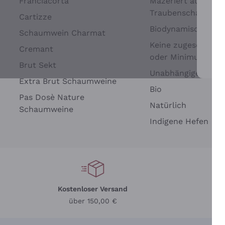
Franciacorta
Mazeriert auf
Traubenschalen
Cartizze
Biodynamisch
Schaumwein Charmat
Keine zugesetzten 
Cremant
oder Minimum
Brut Sekt
Wei
Unabhängige Wein
Extra Brut Schaumweine
Bio
Pas Dosè Nature
Natürlich
Schaumweine
Indigene Hefen
Kostenloser Versand
Li
über 150,00 €