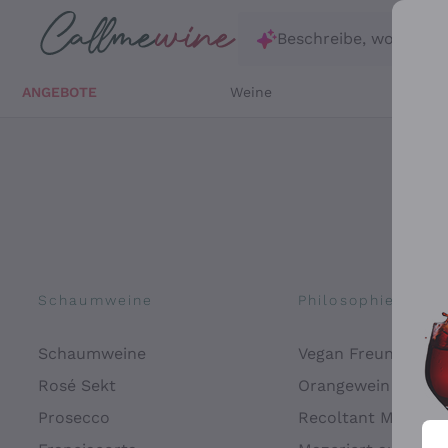
Zum Hauptinhalt springen
Beschreibe, wonach d
ANGEBOTE
Weine
Weißw
Schaumweine
Philosophien
Schaumweine
Vegan Freundlich
Rosé Sekt
Orangewein
Prosecco
Recoltant Manipul