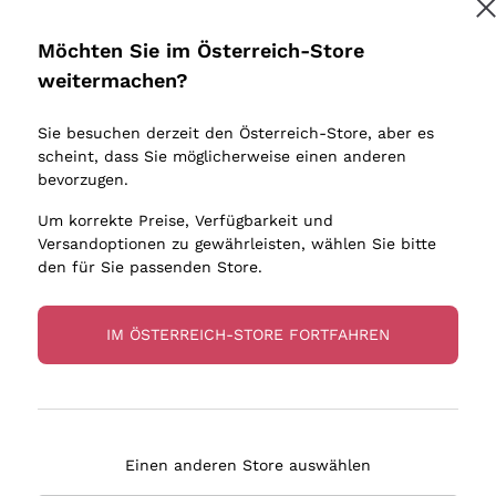
Donnafugata
Lugana
Vorschriften zu erhalten.
Datenschutz-Bestimmungen
Occhipinti Arianna
Riesling
Möchten Sie im Österreich-Store
Biondi Santi
Sancerre
weitermachen?
Sulfite
Melden Sie mich an
Franz Haas
Ribolla Gi
Sie besuchen derzeit den Österreich-Store, aber es
Argiolas
Chardonn
scheint, dass Sie möglicherweise einen anderen
bauern
tere Informationen finden Sie in unserem
Datenschutz-Bestimmungen
Zenato
Pinot Gris
bevorzugen.
Ca' dei Frati
Sauvigno
Um korrekte Preise, Verfügbarkeit und
Versandoptionen zu gewährleisten, wählen Sie bitte
den für Sie passenden Store.
IM ÖSTERREICH-STORE FORTFAHREN
eferung in 2-4 Tagen
Zahlung
in Österreich
in 3 Raten
Einen anderen Store auswählen