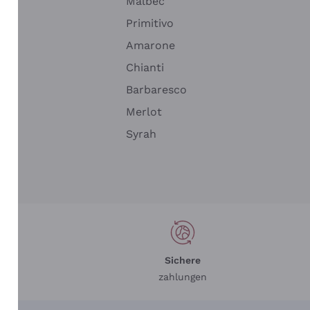
Malbec
Primitivo
Amarone
alla
Chianti
ay
Barbaresco
Merlot
n
Syrah
Sichere
zahlungen