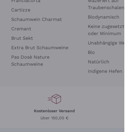
Franciacorta
Mazeriert auf
Traubenschalen
Cartizze
Biodynamisch
Schaumwein Charmat
Keine zugesetzten 
Cremant
oder Minimum
Brut Sekt
Unabhängige Wein
Wei
Extra Brut Schaumweine
Bio
Pas Dosè Nature
Natürlich
Schaumweine
Indigene Hefen
Kostenloser Versand
Li
über 150,00 €