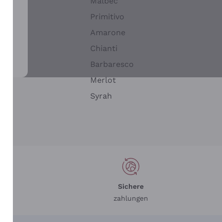
Malbec
Primitivo
Amarone
alla
Chianti
ay
Barbaresco
Merlot
n
Syrah
Sichere
zahlungen