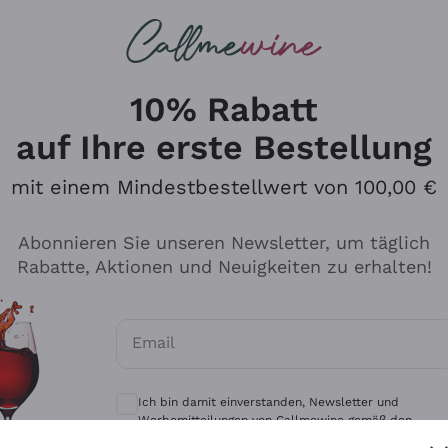
u suchst
eine
Rotweine
Champagne
10% Rabatt
auf Ihre erste Bestellung
mit einem Mindestbestellwert von 100,00 €
Durchsuchen Sie den Katalo
Abonnieren Sie unseren Newsletter, um täglich
Rabatte, Aktionen und Neuigkeiten zu erhalten!
Produzenten
Weißwei
Email
Antinori
Assyrtiko
Optionale Einwilligungen zum Erhalt von 
Ornellaia
Greco
Ich bin damit einverstanden, Newsletter und
ant
Ca' del Bosco
Gavi
Werbemitteilungen von Callmewine gemäß den -
Vorschriften zu erhalten.
Datenschutz-Bestimmungen