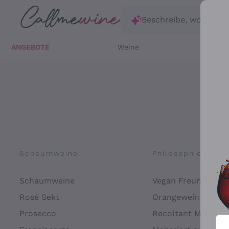
Zum Hauptinhalt springen
Beschreibe, wonach d
ANGEBOTE
Weine
Weißw
Schaumweine
Philosophien
Schaumweine
Vegan Freundlich
Rosé Sekt
Orangewein
Prosecco
Recoltant Manipul