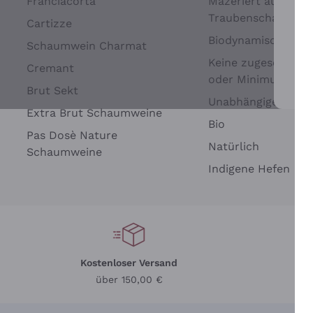
Franciacorta
Mazeriert auf
Traubenschalen
Cartizze
Biodynamisch
Schaumwein Charmat
Keine zugesetzten 
Cremant
oder Minimum
Brut Sekt
Wei
Unabhängige Wein
Extra Brut Schaumweine
Bio
Pas Dosè Nature
Natürlich
Schaumweine
Indigene Hefen
Kostenloser Versand
Li
über 150,00 €