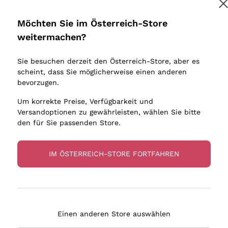
Donnafugata
Lugana
Occhipinti Arianna
Riesling
Möchten Sie im Österreich-Store
Melden Sie mich an
Biondi Santi
Sancerre
weitermachen?
Sulfite
Franz Haas
Ribolla Gi
Sie besuchen derzeit den Österreich-Store, aber es
Argiolas
Chardonn
tere Informationen finden Sie in unserem
Datenschutz-Bestimmungen
scheint, dass Sie möglicherweise einen anderen
bauern
Zenato
Pinot Gris
bevorzugen.
Ca' dei Frati
Sauvigno
Um korrekte Preise, Verfügbarkeit und
Versandoptionen zu gewährleisten, wählen Sie bitte
den für Sie passenden Store.
IM ÖSTERREICH-STORE FORTFAHREN
eferung in 2-4 Tagen
Zahlung
in Österreich
in 3 Raten
Einen anderen Store auswählen