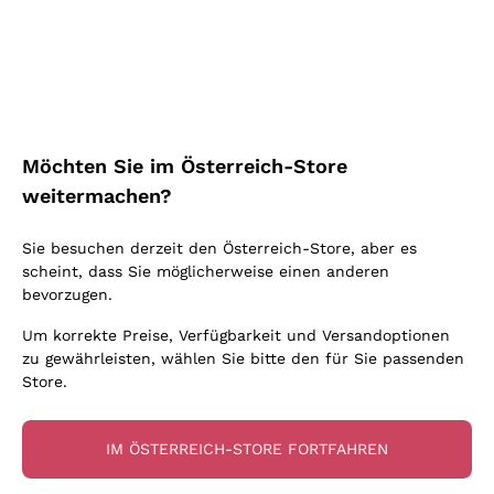
Schaumwein Charmat
Ca' del Bosco
Biodynamisch
Greco
Cremant
Donnafugata
Valpolicella
Keine zugesetzten Sulfite oder Minimum
Gavi
Brut Sekt
Occhipinti Arianna
Cabernet Franc
Unabhängige Weinbauern
Lugana
Extra Brut Schaumweine
Biondi Santi
Barolo
Kostenloser Versand
Lieferung in 2-4 Tagen
Bio
Riesling
Pas Dosè Nature Schaumweine
über 150,00 €
in Österreich
Franz Haas
Malbec
Möchten Sie im Österreich-Store
Natürlich
Sancerre
Argiolas
Primitivo
weitermachen?
Indigene Hefen
Ribolla Gialla
Zenato
Amarone
Chardonnay
Sie besuchen derzeit den Österreich-Store, aber es
Ca' dei Frati
Chianti
Zahlung
Sichere
scheint, dass Sie möglicherweise einen anderen
Pinot Gris
in 3 Raten
zahlungen
Barbaresco
bevorzugen.
Sauvignon
Merlot
Um korrekte Preise, Verfügbarkeit und Versandoptionen
zu gewährleisten, wählen Sie bitte den für Sie passenden
Syrah
Store.
Für Sie
10% Rabatt
auf Ihre
IM ÖSTERREICH-STORE FORTFAHREN
erste Bestellung!