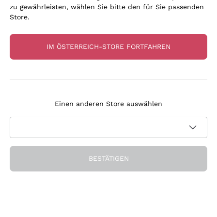
zu gewährleisten, wählen Sie bitte den für Sie passenden
Store.
IM ÖSTERREICH-STORE FORTFAHREN
Cerasuolo d'Abruzzo
'Chronicon' Zaccagnini
Verdeca 'Alice' Produttori
ZACCAGNINI
di Manduria
PRODUTTORI DI MANDURI
2024
|
75 cl
| 13%
Einen anderen Store auswählen
A
9
,
80
€
2025
|
75 cl
| 12.5%
10
,
00
€
Listenpreis:
11,50 €
-15%
Niedrigster Preis:
11,50 €
-15%
BESTÄTIGEN
Nur noch 3 übrig!