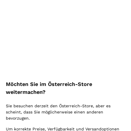
Beaujolais Village Les
Spumante Brut 'Bragher'
Vins de Vicky
Fangareggi
CHÂTEAU DES MORIERS
VITIVINICOLA FANGAREG
GI
2024
|
75 cl
| 12.5%
75 cl
| 11%
9
,
60
€
9
,
00
€
Listenpreis:
13,70 €
-30%
Listenpreis:
11,30 €
-20%
Möchten Sie im Österreich-Store
Niedrigster Preis:
9,60 €
Niedrigster Preis:
11,30 €
-20%
weitermachen?
RABATT
-15%
Sie besuchen derzeit den Österreich-Store, aber es
scheint, dass Sie möglicherweise einen anderen
bevorzugen.
Um korrekte Preise, Verfügbarkeit und Versandoptionen