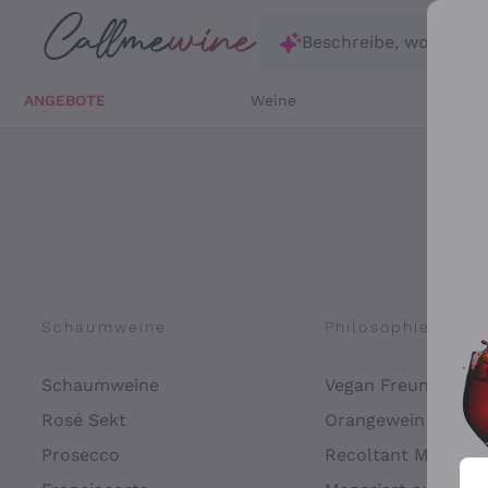
Zum Hauptinhalt springen
Beschreibe, wonach d
ANGEBOTE
Weine
Weißw
Schaumweine
Philosophien
Schaumweine
Vegan Freundlich
Rosé Sekt
Orangewein
Prosecco
Recoltant Manipul