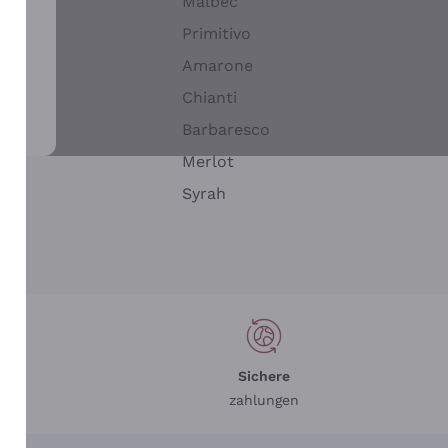
Malbec
Primitivo
Amarone
alla
Chianti
ay
Barbaresco
Merlot
n
Syrah
Sichere
zahlungen