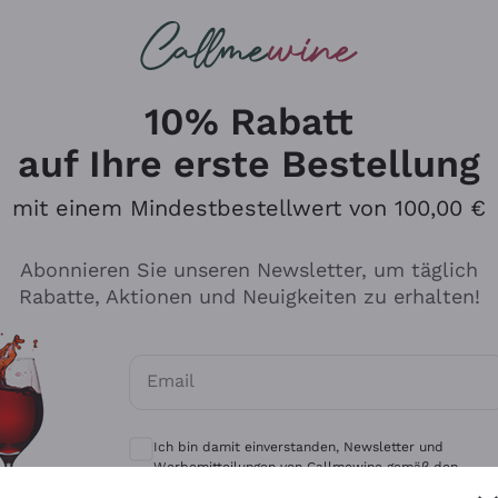
u suchst
eine
Rotweine
Champagne
10% Rabatt
auf Ihre erste Bestellung
mit einem Mindestbestellwert von 100,00 €
Durchsuchen Sie den Katalo
Abonnieren Sie unseren Newsletter, um täglich
Rabatte, Aktionen und Neuigkeiten zu erhalten!
Produzenten
Weißwei
Email
Antinori
Assyrtiko
Optionale Einwilligungen zum Erhalt von 
Ornellaia
Greco
Ich bin damit einverstanden, Newsletter und
ant
Ca' del Bosco
Gavi
Werbemitteilungen von Callmewine gemäß den -
Vorschriften zu erhalten.
Datenschutz-Bestimmungen