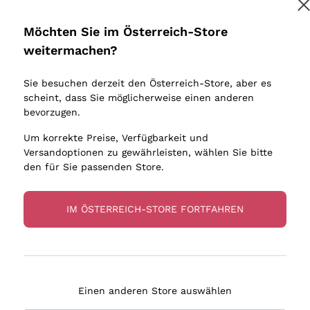
Donnafugata
Lugana
Occhipinti Arianna
Riesling
Möchten Sie im Österreich-Store
Melden Sie mich an
Biondi Santi
Sancerre
weitermachen?
Sulfite
Franz Haas
Ribolla Gi
Sie besuchen derzeit den Österreich-Store, aber es
Argiolas
Chardonn
tere Informationen finden Sie in unserem
Datenschutz-Bestimmungen
scheint, dass Sie möglicherweise einen anderen
bauern
Zenato
Pinot Gris
bevorzugen.
Ca' dei Frati
Sauvigno
Um korrekte Preise, Verfügbarkeit und
Versandoptionen zu gewährleisten, wählen Sie bitte
den für Sie passenden Store.
IM ÖSTERREICH-STORE FORTFAHREN
eferung in 2-4 Tagen
Zahlung
in Österreich
in 3 Raten
Einen anderen Store auswählen