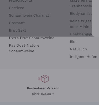
Franciacorta
Mazeriert auf
Traubenschalen
Cartizze
Biodynamisch
Schaumwein Charmat
Keine zugesetzten 
Cremant
oder Minimum
Brut Sekt
Wei
Unabhängige Wein
Extra Brut Schaumweine
Bio
Pas Dosè Nature
Natürlich
Schaumweine
Indigene Hefen
Kostenloser Versand
Li
über 150,00 €