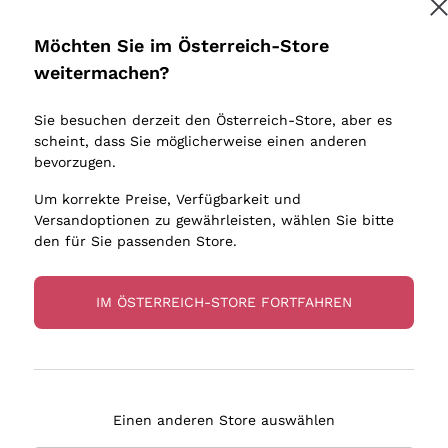
Donnafugata
Lugana
Occhipinti Arianna
Riesling
Möchten Sie im Österreich-Store
Melden Sie mich an
Biondi Santi
Sancerre
weitermachen?
Sulfite
Franz Haas
Ribolla Gi
Sie besuchen derzeit den Österreich-Store, aber es
Argiolas
Chardonn
tere Informationen finden Sie in unserem
Datenschutz-Bestimmungen
scheint, dass Sie möglicherweise einen anderen
bauern
Zenato
Pinot Gris
bevorzugen.
Ca' dei Frati
Sauvigno
Um korrekte Preise, Verfügbarkeit und
Versandoptionen zu gewährleisten, wählen Sie bitte
den für Sie passenden Store.
IM ÖSTERREICH-STORE FORTFAHREN
eferung in 2-4 Tagen
Zahlung
in Österreich
in 3 Raten
Einen anderen Store auswählen