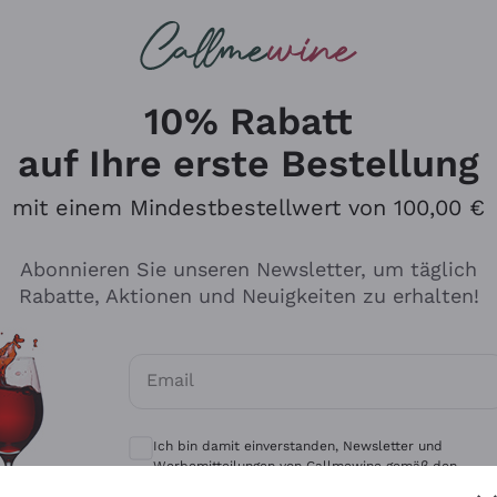
u suchst
eine
Rotweine
Champagne
10% Rabatt
auf Ihre erste Bestellung
mit einem Mindestbestellwert von 100,00 €
Durchsuchen Sie den Katalo
Abonnieren Sie unseren Newsletter, um täglich
Rabatte, Aktionen und Neuigkeiten zu erhalten!
Produzenten
Weißwei
Email
Antinori
Assyrtiko
Optionale Einwilligungen zum Erhalt von 
Ornellaia
Greco
Ich bin damit einverstanden, Newsletter und
ant
Ca' del Bosco
Gavi
Werbemitteilungen von Callmewine gemäß den -
Vorschriften zu erhalten.
Datenschutz-Bestimmungen