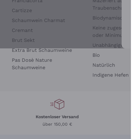
Franciacorta
Mazeriert auf
Traubenschalen
Cartizze
Biodynamisch
Schaumwein Charmat
Keine zugesetzten 
Cremant
oder Minimum
Brut Sekt
Wei
Unabhängige Wein
Extra Brut Schaumweine
Bio
Pas Dosè Nature
Natürlich
Schaumweine
Indigene Hefen
Kostenloser Versand
Li
über 150,00 €