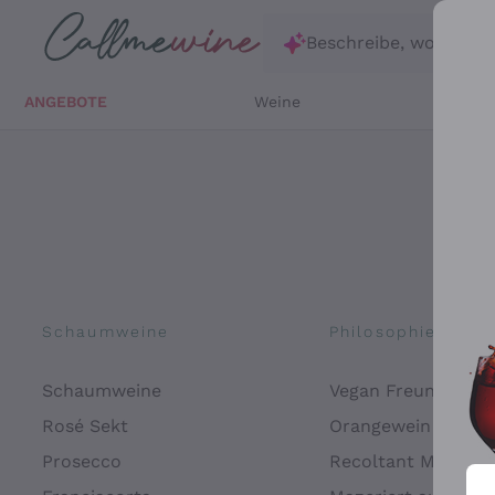
Zum Hauptinhalt springen
Beschreibe, wonach d
ANGEBOTE
Weine
Weißw
Schaumweine
Philosophien
Schaumweine
Vegan Freundlich
Rosé Sekt
Orangewein
Prosecco
Recoltant Manipul