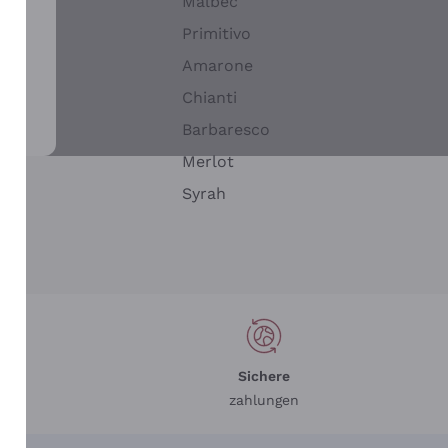
Malbec
Primitivo
Amarone
alla
Chianti
ay
Barbaresco
Merlot
n
Syrah
Sichere
zahlungen