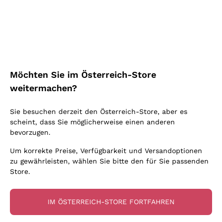
Schaumwein Charmat
Ca' del Bosco
Biodynamisch
Greco
Cremant
Donnafugata
Valpolicella
Keine zugesetzten Sulfite oder Minimum
Gavi
Brut Sekt
Occhipinti Arianna
Cabernet Franc
Unabhängige Weinbauern
Lugana
Extra Brut Schaumweine
Biondi Santi
Barolo
Kostenloser Versand
Lieferung in 2-4 Tagen
Bio
Riesling
Pas Dosè Nature Schaumweine
über 150,00 €
in Österreich
Franz Haas
Malbec
Möchten Sie im Österreich-Store
Natürlich
Sancerre
Argiolas
Primitivo
weitermachen?
Indigene Hefen
Ribolla Gialla
Zenato
Amarone
Chardonnay
Sie besuchen derzeit den Österreich-Store, aber es
Ca' dei Frati
Chianti
Zahlung
Sichere
scheint, dass Sie möglicherweise einen anderen
Pinot Gris
in 3 Raten
zahlungen
Barbaresco
bevorzugen.
Sauvignon
Merlot
Um korrekte Preise, Verfügbarkeit und Versandoptionen
zu gewährleisten, wählen Sie bitte den für Sie passenden
Syrah
Store.
Für Sie
10% Rabatt
auf Ihre
IM ÖSTERREICH-STORE FORTFAHREN
erste Bestellung!