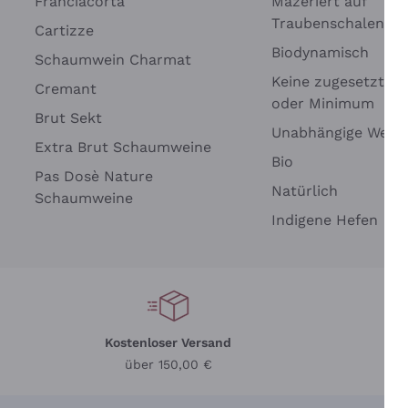
Franciacorta
Mazeriert auf
Traubenschalen
Cartizze
Biodynamisch
Schaumwein Charmat
Keine zugesetzten 
Cremant
oder Minimum
Brut Sekt
Unabhängige Wein
Extra Brut Schaumweine
Bio
Pas Dosè Nature
Natürlich
Schaumweine
Indigene Hefen
Kostenloser Versand
Li
über 150,00 €