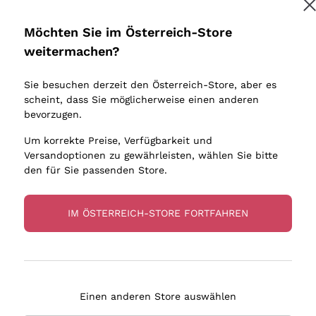
Donnafugata
Lugana
Occhipinti Arianna
Riesling
Möchten Sie im Österreich-Store
Biondi Santi
Sancerre
weitermachen?
Sulfite
Franz Haas
Ribolla Gi
Sie besuchen derzeit den Österreich-Store, aber es
Argiolas
Chardonn
scheint, dass Sie möglicherweise einen anderen
bauern
Zenato
Pinot Gris
bevorzugen.
Ca' dei Frati
Sauvigno
Um korrekte Preise, Verfügbarkeit und
Versandoptionen zu gewährleisten, wählen Sie bitte
den für Sie passenden Store.
IM ÖSTERREICH-STORE FORTFAHREN
eferung in 2-4 Tagen
Zahlung
in Österreich
in 3 Raten
Einen anderen Store auswählen