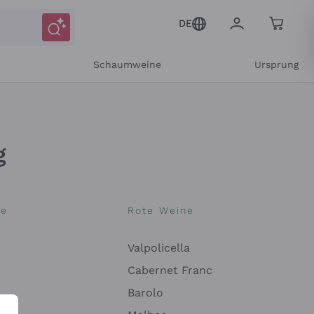
DE
r
Schaumweine
Ursprung
g
ne
Rote Weine
Valpolicella
Cabernet Franc
Barolo