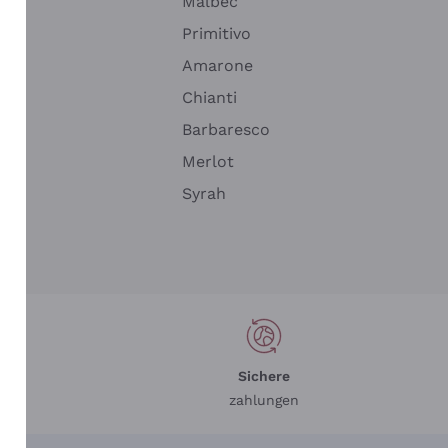
Malbec
Primitivo
Amarone
alla
Chianti
ay
Barbaresco
Merlot
n
Syrah
Sichere
zahlungen