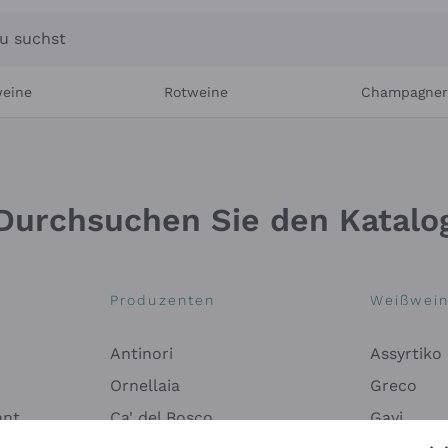
u suchst
eine
Rotweine
Champagne
Durchsuchen Sie den Katalo
Produzenten
Weißwei
Antinori
Assyrtiko
Ornellaia
Greco
ant
Ca' del Bosco
Gavi