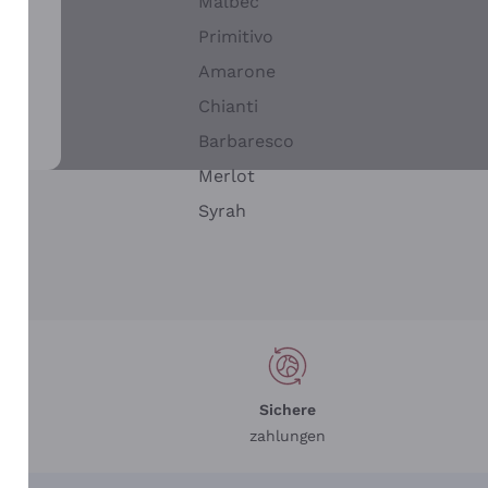
Malbec
Primitivo
Amarone
alla
Chianti
ay
Barbaresco
Merlot
n
Syrah
Sichere
zahlungen