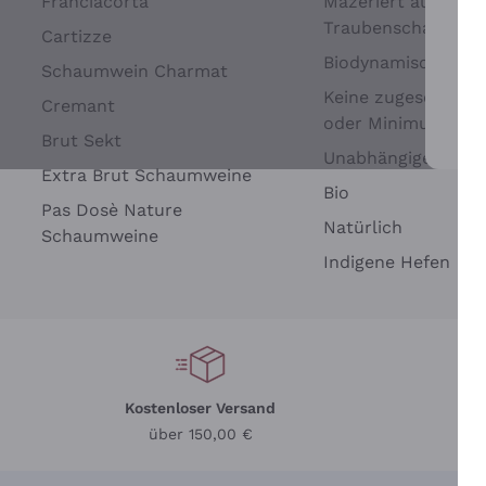
Franciacorta
Mazeriert auf
Traubenschalen
Cartizze
Biodynamisch
Schaumwein Charmat
Keine zugesetzten 
Cremant
oder Minimum
Brut Sekt
Wei
Unabhängige Wein
Extra Brut Schaumweine
Bio
Pas Dosè Nature
Natürlich
Schaumweine
Indigene Hefen
Kostenloser Versand
Li
über 150,00 €