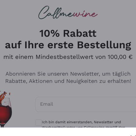
u suchst
eine
Rotweine
Champagne
10% Rabatt
auf Ihre erste Bestellung
mit einem Mindestbestellwert von 100,00 €
Durchsuchen Sie den Katalo
Abonnieren Sie unseren Newsletter, um täglich
Rabatte, Aktionen und Neuigkeiten zu erhalten!
Produzenten
Weißwei
Email
Antinori
Assyrtiko
Optionale Einwilligungen zum Erhalt von 
Ornellaia
Greco
Ich bin damit einverstanden, Newsletter und
ant
Ca' del Bosco
Gavi
Werbemitteilungen von Callmewine gemäß den -
Vorschriften zu erhalten.
Datenschutz-Bestimmungen