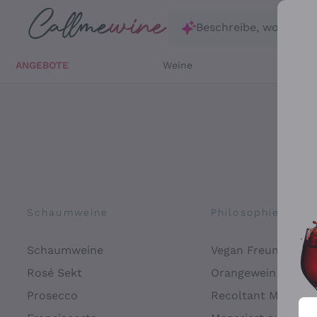
Zum Hauptinhalt springen
Beschreibe, wonach d
ANGEBOTE
Weine
Weißw
Schaumweine
Philosophien
Schaumweine
Vegan Freundlich
Rosé Sekt
Orangewein
Prosecco
Recoltant Manipul