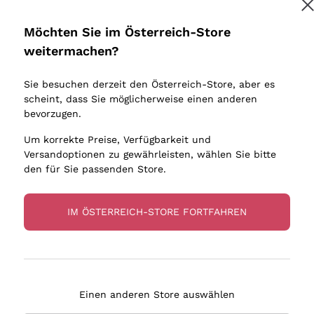
Donnafugata
Lugana
Occhipinti Arianna
Riesling
Möchten Sie im Österreich-Store
Melden Sie mich an
Biondi Santi
Sancerre
weitermachen?
Sulfite
Franz Haas
Ribolla Gi
Sie besuchen derzeit den Österreich-Store, aber es
Argiolas
Chardonn
tere Informationen finden Sie in unserem
Datenschutz-Bestimmungen
scheint, dass Sie möglicherweise einen anderen
bauern
Zenato
Pinot Gris
bevorzugen.
Ca' dei Frati
Sauvigno
Um korrekte Preise, Verfügbarkeit und
Versandoptionen zu gewährleisten, wählen Sie bitte
den für Sie passenden Store.
IM ÖSTERREICH-STORE FORTFAHREN
eferung in 2-4 Tagen
Zahlung
in Österreich
in 3 Raten
Einen anderen Store auswählen