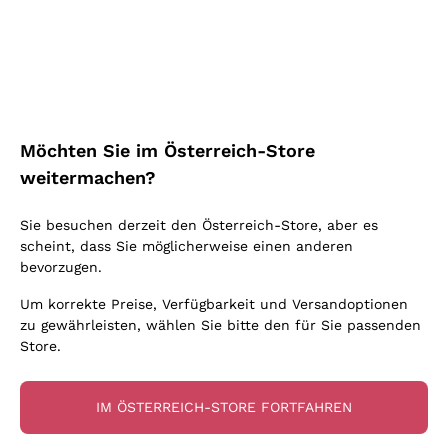
Schaumwein Charmat
Ich bin damit einverstanden, Newsletter und
Ca' del Bosco
Biodynamisch
Werbemitteilungen von Callmewine gemäß
Greco
Cremant
Donnafugata
den -Vorschriften zu erhalten.
Datenschutz-
Valpolicella
Keine zugesetzten Sulfite oder Minimum
Gavi
Bestimmungen
Brut Sekt
Occhipinti Arianna
Cabernet Franc
Unabhängige Weinbauern
Lugana
Extra Brut Schaumweine
Biondi Santi
Barolo
Kostenloser Versand
Lieferung in 2-4 Tagen
Bio
Riesling
Pas Dosè Nature Schaumweine
über 150,00 €
Melden Sie mich an
in Österreich
Franz Haas
Malbec
Möchten Sie im Österreich-Store
Natürlich
Sancerre
Argiolas
Primitivo
weitermachen?
Indigene Hefen
Ribolla Gialla
Zenato
Weitere Informationen finden Sie in unserem
Datenschutz-
Amarone
Chardonnay
Bestimmungen
Sie besuchen derzeit den Österreich-Store, aber es
Ca' dei Frati
Chianti
Zahlung
Sichere
scheint, dass Sie möglicherweise einen anderen
Pinot Gris
in 3 Raten
zahlungen
Barbaresco
bevorzugen.
Sauvignon
Merlot
Um korrekte Preise, Verfügbarkeit und Versandoptionen
zu gewährleisten, wählen Sie bitte den für Sie passenden
Syrah
Store.
Für Sie
10% Rabatt
auf Ihre
IM ÖSTERREICH-STORE FORTFAHREN
erste Bestellung!