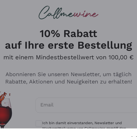
u suchst
eine
Rotweine
Champagne
10% Rabatt
auf Ihre erste Bestellung
mit einem Mindestbestellwert von 100,00 €
Durchsuchen Sie den Katalo
Abonnieren Sie unseren Newsletter, um täglich
Rabatte, Aktionen und Neuigkeiten zu erhalten!
Produzenten
Weißwei
Email
Antinori
Assyrtiko
Optionale Einwilligungen zum Erhalt von 
Ornellaia
Greco
Ich bin damit einverstanden, Newsletter und
ant
Ca' del Bosco
Gavi
Werbemitteilungen von Callmewine gemäß den -
Vorschriften zu erhalten.
Datenschutz-Bestimmungen