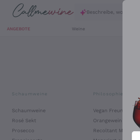
Zum Hauptinhalt springen
Beschreibe, wonach d
ANGEBOTE
Weine
Weißw
Schaumweine
Philosophien
Schaumweine
Vegan Freundlich
Rosé Sekt
Orangewein
Prosecco
Recoltant Manipul