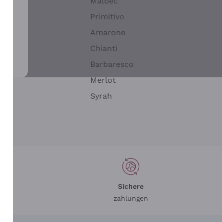
Malbec
Primitivo
Amarone
alla
Chianti
ay
Barbaresco
Merlot
n
Syrah
Sichere
zahlungen