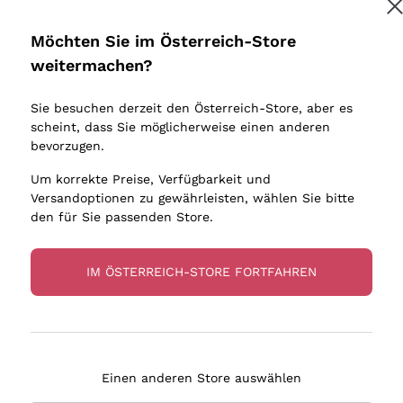
Donnafugata
Lugana
Occhipinti Arianna
Riesling
Möchten Sie im Österreich-Store
Melden Sie mich an
Biondi Santi
Sancerre
weitermachen?
Sulfite
Franz Haas
Ribolla Gi
Sie besuchen derzeit den Österreich-Store, aber es
Argiolas
Chardonn
tere Informationen finden Sie in unserem
Datenschutz-Bestimmungen
scheint, dass Sie möglicherweise einen anderen
bauern
Zenato
Pinot Gris
bevorzugen.
Ca' dei Frati
Sauvigno
Um korrekte Preise, Verfügbarkeit und
Versandoptionen zu gewährleisten, wählen Sie bitte
den für Sie passenden Store.
IM ÖSTERREICH-STORE FORTFAHREN
eferung in 2-4 Tagen
Zahlung
in Österreich
in 3 Raten
Einen anderen Store auswählen