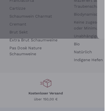
Franciacorta
Mazeriert auf
Traubenschalen
Cartizze
Biodynamisch
Schaumwein Charmat
Keine zugesetzten 
Cremant
oder Minimum
Brut Sekt
Wei
Unabhängige Wein
Extra Brut Schaumweine
Bio
Pas Dosè Nature
Natürlich
Schaumweine
Indigene Hefen
Kostenloser Versand
Li
über 150,00 €