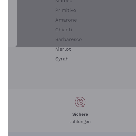
Malbec
Primitivo
Amarone
alla
Chianti
ay
Barbaresco
Merlot
n
Syrah
Sichere
zahlungen