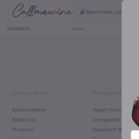
Zum Hauptinhalt springen
Beschreibe, wonach d
ANGEBOTE
Weine
Weißw
Schaumweine
Philosophien
Schaumweine
Vegan Freundlich
Rosé Sekt
Orangewein
Prosecco
Recoltant Manipul