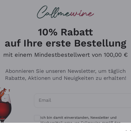
u suchst
eine
Rotweine
Champagne
10% Rabatt
auf Ihre erste Bestellung
mit einem Mindestbestellwert von 100,00 €
Durchsuchen Sie den Katalo
Abonnieren Sie unseren Newsletter, um täglich
Rabatte, Aktionen und Neuigkeiten zu erhalten!
Produzenten
Weißwei
Email
Antinori
Assyrtiko
Optionale Einwilligungen zum Erhalt von 
Ornellaia
Greco
Ich bin damit einverstanden, Newsletter und
ant
Ca' del Bosco
Gavi
Werbemitteilungen von Callmewine gemäß den -
Vorschriften zu erhalten.
Datenschutz-Bestimmungen