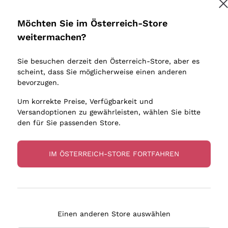
Donnafugata
Lugana
Occhipinti Arianna
Riesling
Möchten Sie im Österreich-Store
Melden Sie mich an
Biondi Santi
Sancerre
weitermachen?
Sulfite
Franz Haas
Ribolla Gi
Sie besuchen derzeit den Österreich-Store, aber es
Argiolas
Chardonn
tere Informationen finden Sie in unserem
Datenschutz-Bestimmungen
scheint, dass Sie möglicherweise einen anderen
bauern
Zenato
Pinot Gris
bevorzugen.
Ca' dei Frati
Sauvigno
Um korrekte Preise, Verfügbarkeit und
Versandoptionen zu gewährleisten, wählen Sie bitte
den für Sie passenden Store.
IM ÖSTERREICH-STORE FORTFAHREN
eferung in 2-4 Tagen
Zahlung
in Österreich
in 3 Raten
Einen anderen Store auswählen