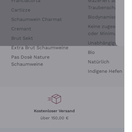
Franciacorta
Mazeriert auf
Traubenschalen
Cartizze
Biodynamisch
Schaumwein Charmat
Keine zugesetzten 
Cremant
oder Minimum
Brut Sekt
Wei
Unabhängige Wein
Extra Brut Schaumweine
Bio
Pas Dosè Nature
Natürlich
Schaumweine
Indigene Hefen
Kostenloser Versand
Li
über 150,00 €