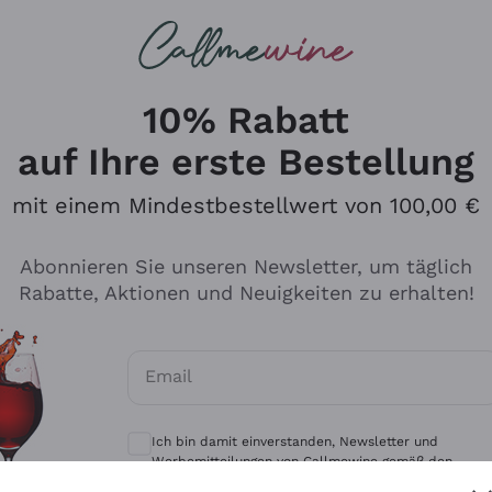
u suchst
eine
Rotweine
Champagne
10% Rabatt
auf Ihre erste Bestellung
mit einem Mindestbestellwert von 100,00 €
Durchsuchen Sie den Katalo
Abonnieren Sie unseren Newsletter, um täglich
Rabatte, Aktionen und Neuigkeiten zu erhalten!
Produzenten
Weißwei
Email
Antinori
Assyrtiko
Optionale Einwilligungen zum Erhalt von 
Ornellaia
Greco
Ich bin damit einverstanden, Newsletter und
ant
Ca' del Bosco
Gavi
Werbemitteilungen von Callmewine gemäß den -
Vorschriften zu erhalten.
Datenschutz-Bestimmungen