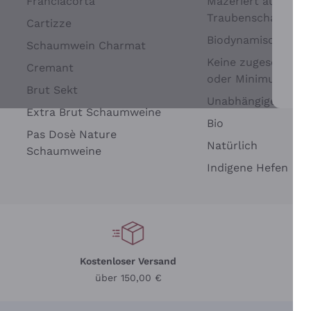
Franciacorta
Mazeriert auf
Traubenschalen
Cartizze
Biodynamisch
Schaumwein Charmat
Keine zugesetzten 
Cremant
oder Minimum
Brut Sekt
Wei
Unabhängige Wein
Extra Brut Schaumweine
Bio
Pas Dosè Nature
Natürlich
Schaumweine
Indigene Hefen
Kostenloser Versand
Li
über 150,00 €