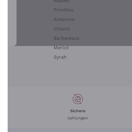
Malbec
Primitivo
Amarone
alla
Chianti
ay
Barbaresco
Merlot
n
Syrah
Sichere
zahlungen