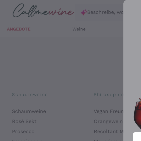
Zum Hauptinhalt springen
Beschreibe, wonach d
ANGEBOTE
Weine
Weißw
Schaumweine
Philosophien
Schaumweine
Vegan Freundlich
Rosé Sekt
Orangewein
Prosecco
Recoltant Manipul