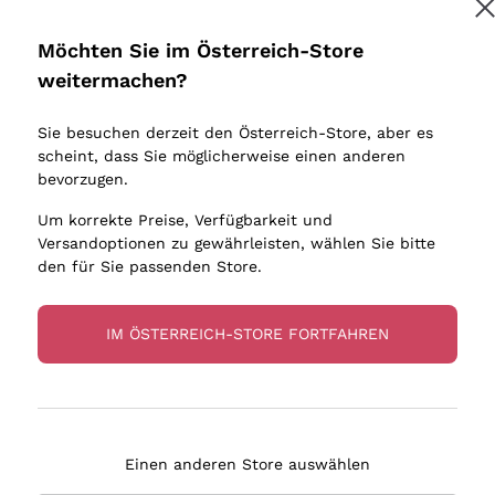
Donnafugata
Lugana
Occhipinti Arianna
Riesling
Möchten Sie im Österreich-Store
Melden Sie mich an
Biondi Santi
Sancerre
weitermachen?
Sulfite
Franz Haas
Ribolla Gi
Sie besuchen derzeit den Österreich-Store, aber es
Argiolas
Chardonn
tere Informationen finden Sie in unserem
Datenschutz-Bestimmungen
scheint, dass Sie möglicherweise einen anderen
bauern
Zenato
Pinot Gris
bevorzugen.
Ca' dei Frati
Sauvigno
Um korrekte Preise, Verfügbarkeit und
Versandoptionen zu gewährleisten, wählen Sie bitte
den für Sie passenden Store.
IM ÖSTERREICH-STORE FORTFAHREN
eferung in 2-4 Tagen
Zahlung
in Österreich
in 3 Raten
Einen anderen Store auswählen