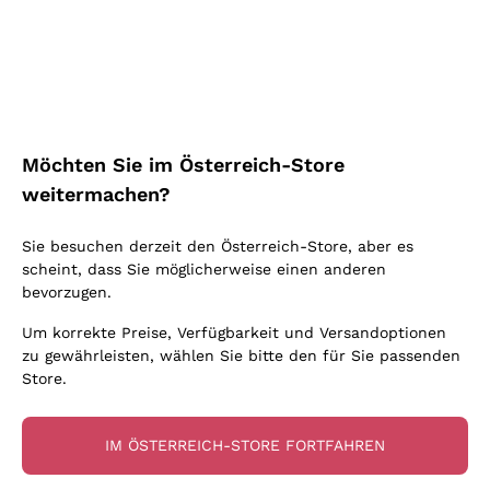
Schaumwein Charmat
Ca' del Bosco
Biodynamisch
Greco
Cremant
Donnafugata
Valpolicella
Keine zugesetzten Sulfite oder Minimum
Gavi
Brut Sekt
Occhipinti Arianna
Cabernet Franc
Unabhängige Weinbauern
Lugana
Extra Brut Schaumweine
Biondi Santi
Barolo
Kostenloser Versand
Lieferung in 2-4 Tagen
Bio
Riesling
Pas Dosè Nature Schaumweine
über 150,00 €
in Österreich
Franz Haas
Malbec
Möchten Sie im Österreich-Store
Natürlich
Sancerre
Argiolas
Primitivo
weitermachen?
Indigene Hefen
Ribolla Gialla
Zenato
Amarone
Chardonnay
Sie besuchen derzeit den Österreich-Store, aber es
Ca' dei Frati
Chianti
Zahlung
Sichere
scheint, dass Sie möglicherweise einen anderen
Pinot Gris
in 3 Raten
zahlungen
Barbaresco
bevorzugen.
Sauvignon
Merlot
Um korrekte Preise, Verfügbarkeit und Versandoptionen
zu gewährleisten, wählen Sie bitte den für Sie passenden
Syrah
Store.
Für Sie
10% Rabatt
auf Ihre
IM ÖSTERREICH-STORE FORTFAHREN
erste Bestellung!