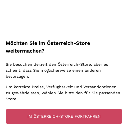
Schaumwein Charmat
Ca' del Bosco
Biodynamisch
Greco
Cremant
Donnafugata
Valpolicella
Keine zugesetzten Sulfite oder Minimum
Gavi
Brut Sekt
Occhipinti Arianna
Cabernet Franc
Unabhängige Weinbauern
Lugana
Extra Brut Schaumweine
Biondi Santi
Barolo
Kostenloser Versand
Lieferung in 2-4 Tagen
Bio
Riesling
Pas Dosè Nature Schaumweine
über 150,00 €
in Österreich
Franz Haas
Malbec
Möchten Sie im Österreich-Store
Natürlich
Sancerre
Argiolas
Primitivo
weitermachen?
Indigene Hefen
Ribolla Gialla
Zenato
Amarone
Chardonnay
Sie besuchen derzeit den Österreich-Store, aber es
Ca' dei Frati
Chianti
Zahlung
Sichere
scheint, dass Sie möglicherweise einen anderen
Pinot Gris
in 3 Raten
zahlungen
Barbaresco
bevorzugen.
Sauvignon
Merlot
Um korrekte Preise, Verfügbarkeit und Versandoptionen
zu gewährleisten, wählen Sie bitte den für Sie passenden
Syrah
Store.
Für Sie
10% Rabatt
auf Ihre
IM ÖSTERREICH-STORE FORTFAHREN
erste Bestellung!